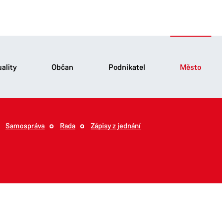
ality
Občan
Podnikatel
Město
Samospráva
Rada
Zápisy z jednání