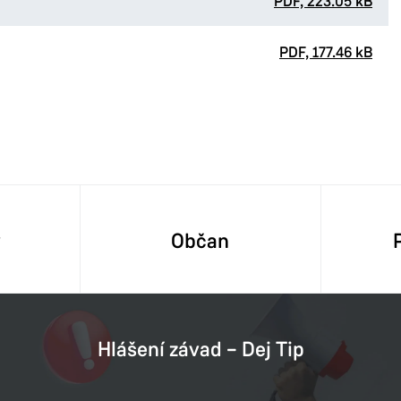
PDF, 223.05 kB
PDF, 177.46 kB
y
Občan
Hlášení závad – Dej Tip