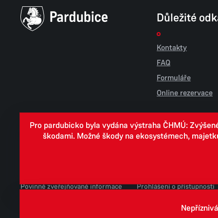
Důležité od
Kontakty
FAQ
Formuláře
Online rezervace
Pro pardubicko byla vydána výstraha ČHMÚ: Zvýšené r
škodami. Možné škody na ekosystémech, majetku, v
Cookies
Zpracování osobních údajů
Whistleblowing
Povinně zveřejňované informace
Prohlášení o přístupnosti
Jednotné environmentální stanovisko
Nepříznivá