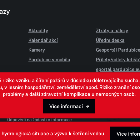
kazy
Aktuality
Ztráty a nálezy
Kalendář akcí
Úřední deska
Kamery
Geoportál Pardubic
Pardubice v mobilu
Přílety/odlety letiš
eportal.pardubice.e
iziko vzniku a šíření požárů v důsledku déletrvajícího sucha
 lesním hospodářství, zemědělství apod. Riziko zranění osob.
problémy a další zdravotní komplikace u nemocných osob.
Více informací
Open data
Odpovědi na žádosti o informace
 hydrologická situace a výzva k šetření vodou
Více info