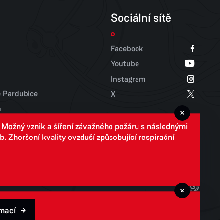
Sociální sítě
Facebook
Youtube
e
Instagram
tě Pardubice
X
u
. Možný vznik a šíření závažného požáru s následnými
 Zhoršení kvality ovzduší způsobující respirační
rmací