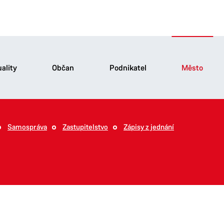
ality
Občan
Podnikatel
Město
Samospráva
Zastupitelstvo
Zápisy z jednání