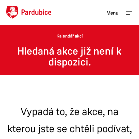
Menu
Kalendář akcí
Turista
Hledaná akce již není k
Aktuality
dispozici.
Občan
Podnikatel
Město
Vypadá to, že akce, na
kterou jste se chtěli podívat,