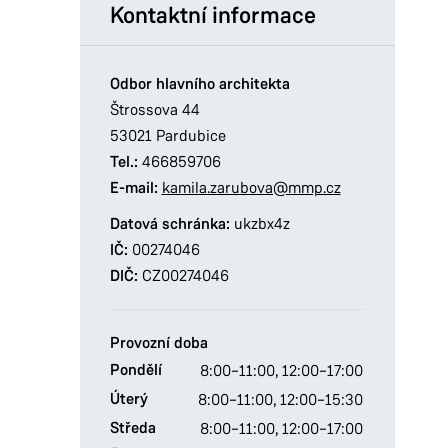
Kontaktní informace
Odbor hlavního architekta
Štrossova 44
53021 Pardubice
Tel.:
466859706
E-mail:
kamila.zarubova@mmp.cz
Datová schránka:
ukzbx4z
IČ:
00274046
DIČ:
CZ00274046
Provozní doba
Pondělí
8:00–11:00,
12:00–17:00
Úterý
8:00–11:00,
12:00–15:30
Středa
8:00–11:00,
12:00–17:00