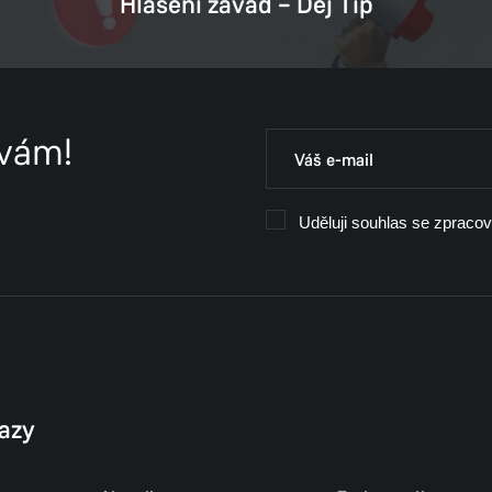
Hlášení závad – Dej Tip
 vám!
Uděluji souhlas se zpraco
kazy