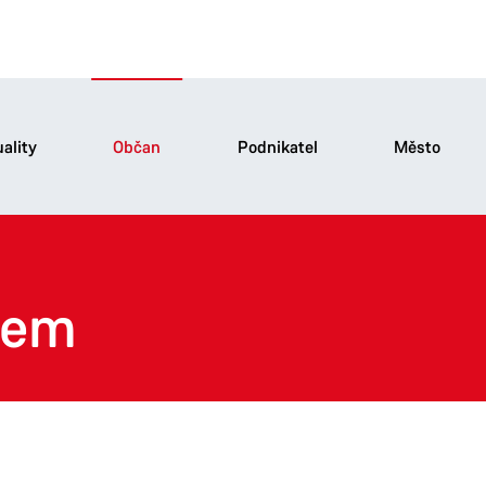
ality
Občan
Podnikatel
Město
bem