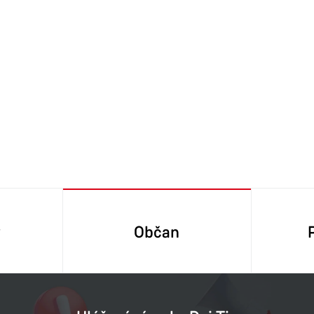
y
Občan