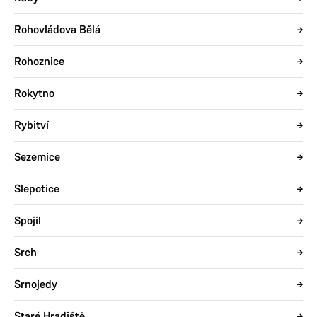
Rohovládova Bělá
Rohoznice
Rokytno
Rybitví
Sezemice
Slepotice
Spojil
Srch
Srnojedy
Staré Hradiště