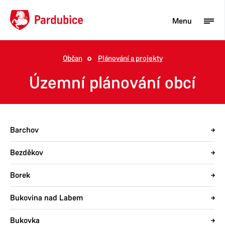
Menu
Občan
Plánování a projekty
Turista
Územní plánování obcí
Aktuality
Občan
Barchov
Podnikatel
Bezděkov
Město
Borek
Bukovina nad Labem
Bukovka