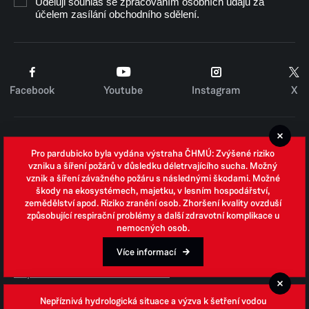
Uděluji souhlas se zpracováním osobních údajů za
účelem zasílání obchodního sdělení.
Facebook
Youtube
Instagram
X
Cookies
Pro pardubicko byla vydána výstraha ČHMÚ: Zvýšené riziko
Zpracování osobních údajů
vzniku a šíření požárů v důsledku déletrvajícího sucha. Možný
vznik a šíření závažného požáru s následnými škodami. Možné
Whistleblowing
škody na ekosystémech, majetku, v lesním hospodářství,
zemědělství apod. Riziko zranění osob. Zhoršení kvality ovzduší
Open data
způsobující respirační problémy a další zdravotní komplikace u
nemocných osob.
Povinně zveřejňované informace
Prohlášení o přístupnosti
Více informací
Odpovědi na žádosti o informace
Jednotné environmentální stanovisko
Nepříznivá hydrologická situace a výzva k šetření vodou