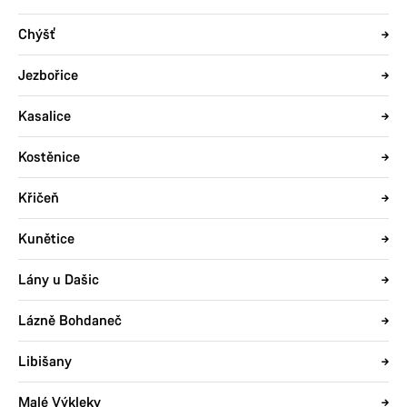
Chýšť
Jezbořice
Kasalice
Kostěnice
Křičeň
Kunětice
Lány u Dašic
Lázně Bohdaneč
Libišany
Malé Výkleky