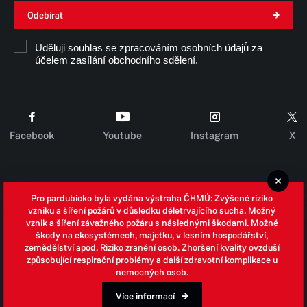
Odebírat
Uděluji souhlas se zpracováním osobních údajů za
účelem zasílání obchodního sdělení.
Facebook
Youtube
Instagram
X
Cookies
Pro pardubicko byla vydána výstraha ČHMÚ: Zvýšené riziko
Zpracování osobních údajů
vzniku a šíření požárů v důsledku déletrvajícího sucha. Možný
vznik a šíření závažného požáru s následnými škodami. Možné
Whistleblowing
škody na ekosystémech, majetku, v lesním hospodářství,
zemědělství apod. Riziko zranění osob. Zhoršení kvality ovzduší
Open data
způsobující respirační problémy a další zdravotní komplikace u
nemocných osob.
Povinně zveřejňované informace
Prohlášení o přístupnosti
Více informací