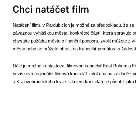
Chci natáčet film
Natáčení filmu v Pardubicích je možné za předpokladu, že se p
závaznou vyhláškou města, konkrétně částí, která spravuje pr
chystáte požádat město o finanční podporu, zvolit můžete z ví
města nebo se můžete obrátit na Kancelář primátora s žádostí
Dále je možné kontaktovat filmovou kancelář East Bohemia F
nezisková regionální filmová kancelář založená na základě s
a Královehradeckého kraje. Úkolem kanceláře je působit jako k