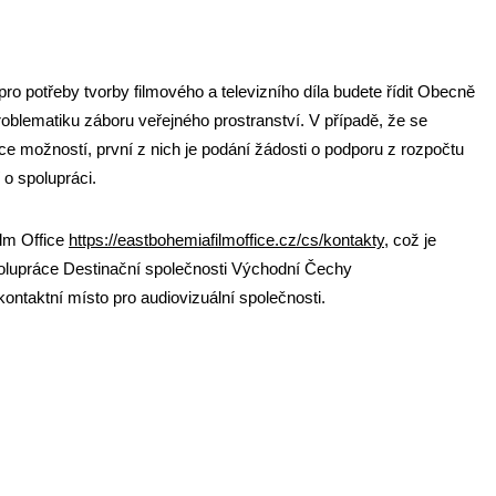
ro potřeby tvorby filmového a televizního díla budete řídit Obecně
oblematiku záboru veřejného prostranství. V případě, že se
ce možností, první z nich je podání žádosti o podporu z rozpočtu
 o spolupráci.
ilm Office
https://eastbohemiafilmoffice.cz/cs/kontakty
,
což je
polupráce Destinační společnosti Východní Čechy
ontaktní místo pro audiovizuální společnosti.