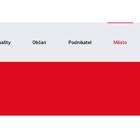
ality
Občan
Podnikatel
Město