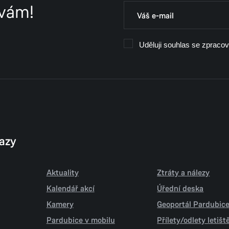
 vám!
Uděluji souhlas se zpraco
kazy
Aktuality
Ztráty a nálezy
Kalendář akcí
Úřední deska
Kamery
Geoportál Pardubic
Pardubice v mobilu
Přílety/odlety letiš