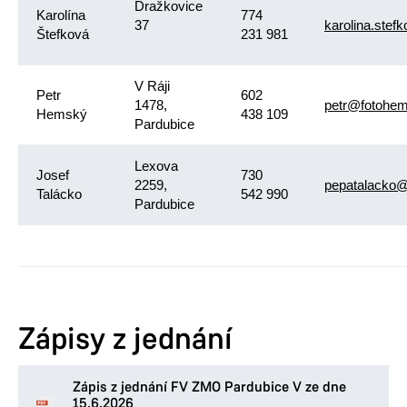
Dražkovice
Karolína
774
37
karolina.stef
Štefková
231 981
V Ráji
Petr
602
1478,
petr@fotohem
Hemský
438 109
Pardubice
Lexova
Josef
730
2259,
pepatalacko
Talácko
542 990
Pardubice
Zápisy z jednání
Zápis z jednání FV ZMO Pardubice V ze dne
15.6.2026