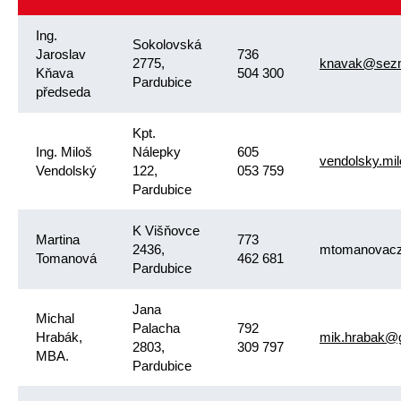
Ing.
Sokolovská
Jaroslav
736
2775,
knavak@sez
Kňava
504 300
Pardubice
předseda
Kpt.
Ing. Miloš
Nálepky
605
vendolsky.m
Vendolský
122,
053 759
Pardubice
K Višňovce
Martina
773
2436,
mtomanovac
Tomanová
462 681
Pardubice
Jana
Michal
Palacha
792
Hrabák,
mik.hrabak@
2803,
309 797
MBA.
Pardubice