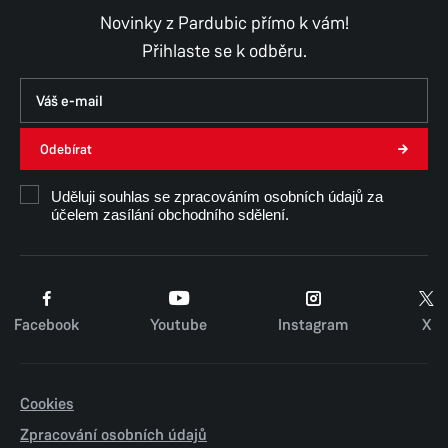
Úterý
8:00–11:30,
12:30–15:00
Novinky z Pardubic přímo k vám!
Středa
8:00–11:30,
12:30–17:00
Přihlaste se k odběru.
Čtvrtek
8:00–11:30,
12:30–15:00
Pátek
8:00–11:30,
12:30–14:00
Pátek: Mimo odbor investiční a správní nebo
po předchozí telefonické domluvě
Odebírat
Uděluji souhlas se zpracováním osobních údajů za
Číslo příjmového účtu: 181570036/0300
účelem zasílání obchodního sdělení.
Facebook
Youtube
Instagram
X
Cookies
Zpracování osobních údajů