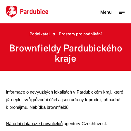
Menu
Podnikatel
Prostory pro podnikání
Turista
Brownfieldy Pardubického
Aktuality
kraje
Občan
Podnikatel
Město
Informace o nevyužitých lokalitách v Pardubickém kraji, které
již neplní svůj původní účel a jsou určeny k prodeji, případně
k pronájmu.
Nabídka brownfieldů.
Národní databáze brownfieldů
agentury CzechInvest.