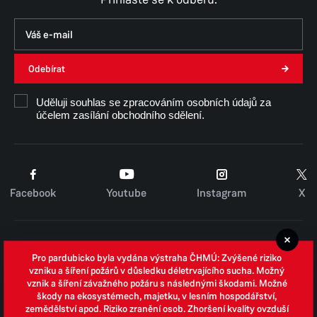
Odebírat
Uděluji souhlas se zpracováním osobních údajů za
účelem zasílání obchodního sdělení.
Facebook
Youtube
Instagram
X
Cookies
Pro pardubicko byla vydána výstraha ČHMÚ: Zvýšené riziko
Zpracování osobních údajů
vzniku a šíření požárů v důsledku déletrvajícího sucha. Možný
vznik a šíření závažného požáru s následnými škodami. Možné
Whistleblowing
škody na ekosystémech, majetku, v lesním hospodářství,
zemědělství apod. Riziko zranění osob. Zhoršení kvality ovzduší
Open data