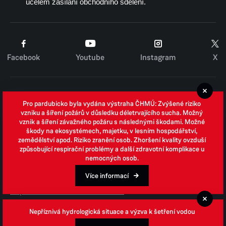
účelem zasílání obchodního sdělení.
Facebook
Youtube
Instagram
X
Cookies
Pro pardubicko byla vydána výstraha ČHMÚ: Zvýšené riziko
Zpracování osobních údajů
vzniku a šíření požárů v důsledku déletrvajícího sucha. Možný
vznik a šíření závažného požáru s následnými škodami. Možné
Whistleblowing
škody na ekosystémech, majetku, v lesním hospodářství,
zemědělství apod. Riziko zranění osob. Zhoršení kvality ovzduší
Open data
způsobující respirační problémy a další zdravotní komplikace u
nemocných osob.
Povinně zveřejňované informace
Prohlášení o přístupnosti
Více informací
Odpovědi na žádosti o informace
Jednotné environmentální stanovisko
Nepříznivá hydrologická situace a výzva k šetření vodou