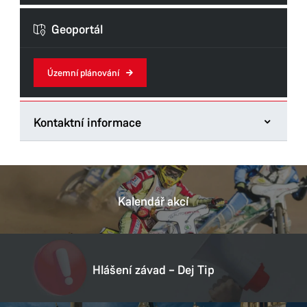
Formuláře odboru
Geoportál
Územní plánování
Kontaktní informace
Odbor hlavního architekta
Štrossova 44
53021 Pardubice
Kalendář akcí
Tel.:
466859835
E-mail:
david.sebesta@mmp.cz
Datová schránka:
ukzbx4z
Hlášení závad – Dej Tip
IČ:
00274046
DIČ:
CZ00274046