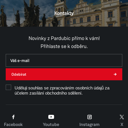
Kontakty
Provozní doba
Pondělí
8:00–11:00,
12:00–17:00
Úterý
8:00–11:00,
12:00–15:30
Středa
8:00–11:00,
12:00–17:00
Novinky z Pardubic přímo k vám!
Čtvrtek
8:00–11:00,
12:00–15:30
Přihlaste se k odběru.
Pátek
8:00–11:00,
12:00–14:30
Út, Čt, Pá - konzultace pouze po předchozí
domluvě.
Odebírat
Mgr. David Šebesta
Uděluji souhlas se zpracováním osobních údajů za
účelem zasílání obchodního sdělení.
Facebook
Youtube
Instagram
X