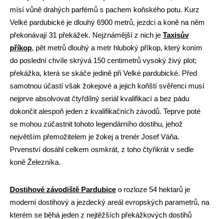
mísí vůně drahých parfémů s pachem koňského potu. Kurz
Velké pardubické je dlouhý 6900 metrů, jezdci a koně na něm
překonávají 31 překážek. Nejznámější z nich je
Taxisův
příkop
, pět metrů dlouhý a metr hluboký příkop, který koním
do poslední chvíle skrývá 150 centimetrů vysoký živý plot;
překážka, která se skáče jedině při Velké pardubické. Před
samotnou účastí však žokejové a jejich koňští svěřenci musí
nejprve absolvovat čtyřdílný seriál kvalifikací a bez pádu
dokončit alespoň jeden z kvalifikačních závodů. Teprve poté
se mohou zúčastnit tohoto legendárního dostihu, jehož
největším přemožitelem je žokej a trenér Josef Váňa.
Prvenství dosáhl celkem osmkrát, z toho čtyřikrát v sedle
koně Železníka.
Dostihové závodiště Pardubice
o rozloze 54 hektarů je
moderní dostihový a jezdecký areál evropských parametrů, na
kterém se běhá jeden z nejtěžších překážkových dostihů