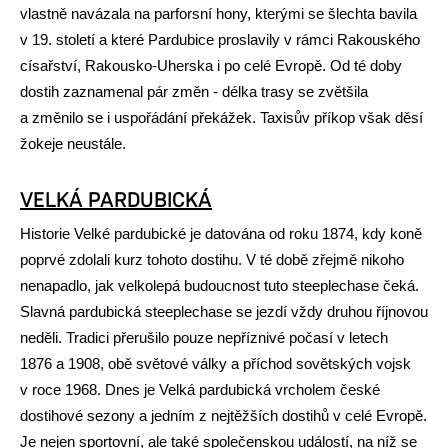
vlastně navázala na parforsní hony, kterými se šlechta bavila
v 19. století a které Pardubice proslavily v rámci Rakouského
císařství, Rakousko-Uherska i po celé Evropě. Od té doby
dostih zaznamenal pár změn - délka trasy se zvětšila
a změnilo se i uspořádání překážek. Taxisův příkop však děsí
žokeje neustále.
VELKÁ PARDUBICKÁ
Historie Velké pardubické je datována od roku 1874, kdy koně
poprvé zdolali kurz tohoto dostihu. V té době zřejmě nikoho
nenapadlo, jak velkolepá budoucnost tuto steeplechase čeká.
Slavná pardubická steeplechase se jezdí vždy druhou říjnovou
neděli. Tradici přerušilo pouze nepříznivé počasí v letech
1876 a 1908, obě světové války a příchod sovětských vojsk
v roce 1968. Dnes je Velká pardubická vrcholem české
dostihové sezony a jedním z nejtěžších dostihů v celé Evropě.
Je nejen sportovní, ale také společenskou událostí, na níž se