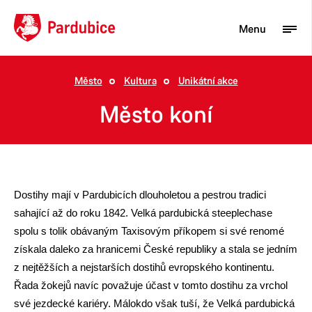
Menu
Město
Kultura
Unikátní akce
Turista
Město koní
Aktuality
Občan
Podnikatel
Dostihy mají v Pardubicích dlouholetou a pestrou tradici
sahající až do roku 1842. Velká pardubická steeplechase
Město
spolu s tolik obávaným Taxisovým příkopem si své renomé
získala daleko za hranicemi České republiky a stala se jedním
z nejtěžších a nejstarších dostihů evropského kontinentu.
Řada žokejů navíc považuje účast v tomto dostihu za vrchol
své jezdecké kariéry. Málokdo však tuší, že Velká pardubická