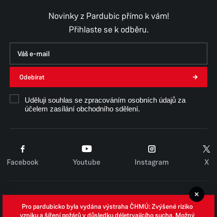
Novinky z Pardubic přímo k vám!
Přihlaste se k odběru.
Odebírat
Uděluji souhlas se zpracováním osobních údajů za
účelem zasílání obchodního sdělení.
Facebook
Youtube
Instagram
X
Cookies
Pro pardubicko byla vydána výstraha ČHMÚ: Zvýšené riziko
Zpracování osobních údajů
vzniku a šíření požárů v důsledku déletrvajícího sucha. Možný