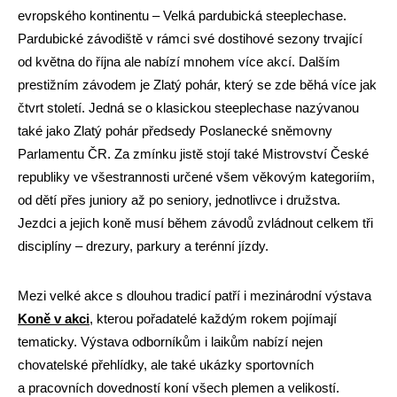
evropského kontinentu – Velká pardubická steeplechase.
Pardubické závodiště v rámci své dostihové sezony trvající
od května do října ale nabízí mnohem více akcí. Dalším
prestižním závodem je Zlatý pohár, který se zde běhá více jak
čtvrt století. Jedná se o klasickou steeplechase nazývanou
také jako Zlatý pohár předsedy Poslanecké sněmovny
Parlamentu ČR. Za zmínku jistě stojí také Mistrovství České
republiky ve všestrannosti určené všem věkovým kategoriím,
od dětí přes juniory až po seniory, jednotlivce i družstva.
Jezdci a jejich koně musí během závodů zvládnout celkem tři
disciplíny – drezury, parkury a terénní jízdy.
Mezi velké akce s dlouhou tradicí patří i mezinárodní výstava
Koně v akci
, kterou pořadatelé každým rokem pojímají
tematicky. Výstava odborníkům i laikům nabízí nejen
chovatelské přehlídky, ale také ukázky sportovních
a pracovních dovedností koní všech plemen a velikostí.