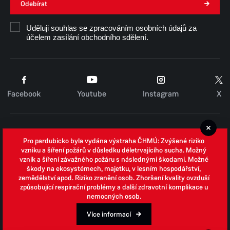
Odebírat
Uděluji souhlas se zpracováním osobních údajů za
účelem zasílání obchodního sdělení.
Facebook
Youtube
Instagram
X
Cookies
Pro pardubicko byla vydána výstraha ČHMÚ: Zvýšené riziko
Zpracování osobních údajů
vzniku a šíření požárů v důsledku déletrvajícího sucha. Možný
vznik a šíření závažného požáru s následnými škodami. Možné
Whistleblowing
škody na ekosystémech, majetku, v lesním hospodářství,
zemědělství apod. Riziko zranění osob. Zhoršení kvality ovzduší
Open data
způsobující respirační problémy a další zdravotní komplikace u
nemocných osob.
Povinně zveřejňované informace
Prohlášení o přístupnosti
Více informací
Odpovědi na žádosti o informace