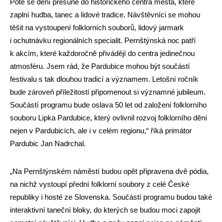
Poté se dění přesune do historického centra města, které
zaplní hudba, tanec a lidové tradice. Návštěvníci se mohou
těšit na vystoupení folklorních souborů, lidový jarmark
i ochutnávku regionálních specialit. Pernštýnská noc patří
k akcím, které každoročně přivádějí do centra jedinečnou
atmosféru. Jsem rád, že Pardubice mohou být součástí
festivalu s tak dlouhou tradicí a významem. Letošní ročník
bude zároveň příležitostí připomenout si významné jubileum.
Součástí programu bude oslava 50 let od založení folklorního
souboru Lipka Pardubice, který ovlivnil rozvoj folklorního dění
nejen v Pardubicích, ale i v celém regionu,“ říká primátor
Pardubic Jan Nadrchal.
„Na Pernštýnském náměstí budou opět připravena dvě pódia,
na nichž vystoupí přední folklorní soubory z celé České
republiky i hosté ze Slovenska. Součástí programu budou také
interaktivní taneční bloky, do kterých se budou moci zapojit