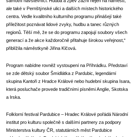
samotní návštěvníci. Hudba a zpěv zazní nejen na náměstí,
ale také v Pernštýnské ulici a dalších místech historického
centra. Vedle kvalitního kulturního programu přinášejí také
příležitost poznávat lidové zvyky, hudbu a tanec různých
regionů. Těší mě, že se do programu zapojují soubory všech
generací a že akce každoročně přitahuje širokou veřejnost,“
přiblížila náměstkyně Jiřina Klčová.
Program nabídne rovněž vystoupení na Příhrádku. Představí
se zde dětský soubor Šmidlátka z Pardubic, legendární
skupina Kantoři z Hradce Králové nebo hudební skupina Isara,
která posluchače provede tradičními písněmi Anglie, Skotska
a Irska.
Folklorní festival Pardubice – Hradec Králové pořádá Národní
institut pro kulturu společně s dalšími partnery za podpory
Ministerstva kultury ČR, statutárních měst Pardubice