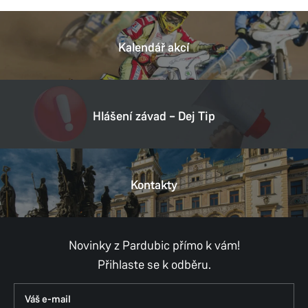
Odbor hlavního architekta
Štrossova 44
530 21 Pardubice
Kalendář akcí
Tel.:
466859145
E-mail:
ales.reisky@mmp.cz
Hlášení závad – Dej Tip
Provozní doba
Pondělí
8:00–11:00,
12:00–17:00
Úterý
8:00–11:00,
12:00–15:30
Středa
8:00–11:00,
12:00–17:00
Kontakty
Čtvrtek
8:00–11:00,
12:00–15:30
Pátek
8:00–11:00,
12:00–14:30
Novinky z Pardubic přímo k vám!
Přihlaste se k odběru.