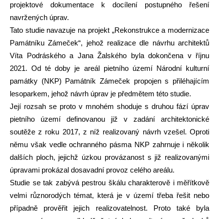
projektové dokumentace k docílení postupného řešení
navržených úprav.
Tato studie navazuje na projekt „Rekonstrukce a modernizace
Památníku Zámeček“, jehož realizace dle návrhu architektů
Víta Podráského a Jana Žalského byla dokončena v říjnu
2021. Od té doby je areál pietního území Národní kulturní
památky (NKP) Památník Zámeček propojen s přiléhajícím
lesoparkem, jehož návrh úprav je předmětem této studie.
Její rozsah se proto v mnohém shoduje s druhou fází úprav
pietního území definovanou již v zadání architektonické
soutěže z roku 2017, z níž realizovaný návrh vzešel. Oproti
němu však vedle ochranného pásma NKP zahrnuje i několik
dalších ploch, jejichž úzkou provázanost s již realizovanými
úpravami prokázal dosavadní provoz celého areálu.
Studie se tak zabývá pestrou škálu charakterově i měřítkově
velmi různorodých témat, která je v území třeba řešit nebo
případně prověřit jejich realizovatelnost. Proto také byla