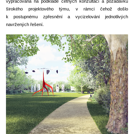
vypracována na podkladě četných konzultací a požadavků
širokého projek­tového týmu, v rámci čehož došlo
k postupnému zpřesnění a vycizelování jednotlivých
navržených řešení.