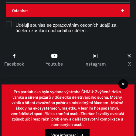
Odebírat
Uděluji souhlas se zpracováním osobních údajů za
účelem zasílání obchodního sdělení.
Facebook
Youtube
Instagram
X
Cookies
Pro pardubicko byla vydána výstraha ČHMÚ: Zvýšené riziko
Zpracování osobních údajů
vzniku a šíření požárů v důsledku déletrvajícího sucha. Možný
vznik a šíření závažného požáru s následnými škodami. Možné
Whistleblowing
škody na ekosystémech, majetku, v lesním hospodářství,
zemědělství apod. Riziko zranění osob. Zhoršení kvality ovzduší
Open data
způsobující respirační problémy a další zdravotní komplikace u
nemocných osob.
Povinně zveřejňované informace
Prohlášení o přístupnosti
Více informací