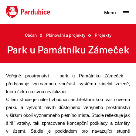
Menu
Občan
Plánování a projekty
Projekty
Turista
Park u Památníku Zámeček
Aktuality
Občan
Veřejné prostranství – park u Památníku Zámeček –
Podnikatel
představuje významnou součást systému sídelní zeleně,
která čeká na svou revitalizaci.
Město
Cílem studie je nalézt vhodnou architektonickou tvář novému
parku a vytvořit návrh důstojného veřejného prostranství
v širším okolí významného pietního místa. Studie reflektuje jak
širší vztahy, tak zpracované koncepční podklady a záměry
v území. Studie je podkladem pro navazující stupně