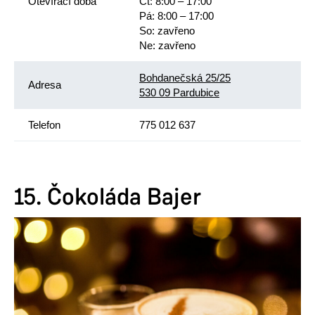
Otevírací doba
Čt: 8:00 – 17:00
Pá: 8:00 – 17:00
So: zavřeno
Ne: zavřeno
Bohdanečská 25/25
Adresa
530 09 Pardubice
Telefon
775 012 637
15. Čokoláda Bajer