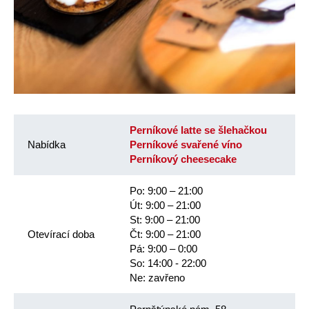
Perníkové latte se šlehačkou
Nabídka
Perníkové svařené víno
Perníkový cheesecake
Po: 9:00 – 21:00
Út: 9:00 – 21:00
St: 9:00 – 21:00
Otevírací doba
Čt: 9:00 – 21:00
Pá: 9:00 – 0:00
So: 14:00 - 22:00
Ne: zavřeno