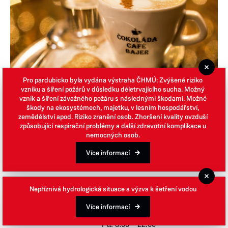
Pro pardubicko byla vydána výstraha ČHMÚ: Zvýšené riziko
vzniku a šíření požárů v důsledku déletrvajícího sucha. Možný
vznik a šíření závažného požáru s následnými škodami. Možné
škody na ekosystémech, majetku, v lesním hospodářství,
zemědělství apod. Riziko zranění osob. Zhoršení kvality ovzduší
způsobující respirační problémy a další zdravotní komplikace u
nemocných osob.
Více informací
Nabídka
Perníková káva
Po: 8:00 – 22:00
Nepříznivá hydrologická situace a výzva k šetření vodou
Út: 8:00 – 22:00
St: 8:00 – 22:00
Více informací
Otevírací
Čt: 8:00 – 22:00
doba
Pá: 8:00 – 22:00