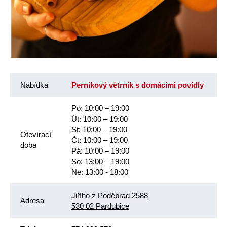
Nabídka
Perníkový větrník s domácími povidly
Po: 10:00 – 19:00
Út: 10:00 – 19:00
St: 10:00 – 19:00
Otevírací
Čt: 10:00 – 19:00
doba
Pá: 10:00 – 19:00
So: 13:00 – 19:00
Ne: 13:00 - 18:00
Jiřího z Poděbrad 2588
Adresa
530 02 Pardubice