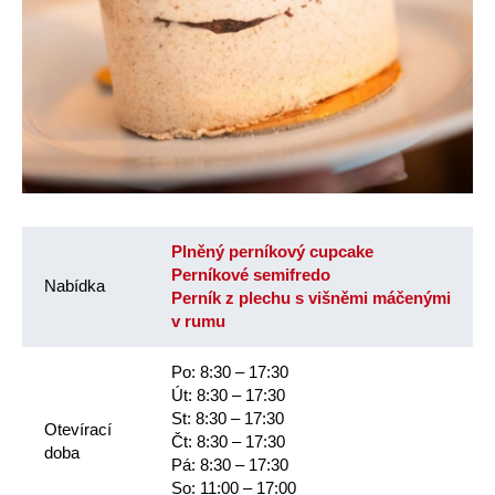
Plněný perníkový cupcake
Perníkové semifredo
Nabídka
Perník z plechu s višněmi máčenými
v rumu
Po: 8:30 – 17:30
Út: 8:30 – 17:30
St: 8:30 – 17:30
Otevírací
Čt: 8:30 – 17:30
doba
Pá: 8:30 – 17:30
So: 11:00 – 17:00