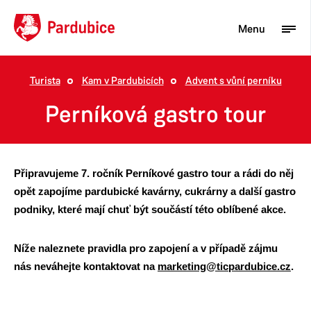
Menu
Turista
Kam v Pardubicích
Advent s vůní perníku
Turista
Perníková gastro tour
Aktuality
Občan
Připravujeme 7. ročník Perníkové gastro tour a rádi do něj
Podnikatel
opět zapojíme pardubické kavárny, cukrárny a další gastro
podniky, které mají chuť být součástí této oblíbené akce.
Město
Níže naleznete pravidla pro zapojení a v případě zájmu
nás neváhejte kontaktovat na
marketing@ticpardubice.cz
.