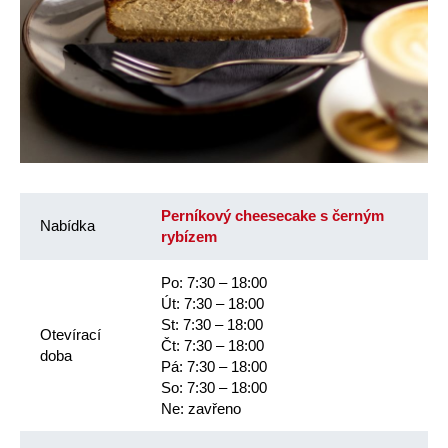
Perníkový cheesecake s černým
Nabídka
rybízem
Po: 7:30 – 18:00
Út: 7:30 – 18:00
St: 7:30 – 18:00
Otevírací
Čt: 7:30 – 18:00
doba
Pá: 7:30 – 18:00
So: 7:30 – 18:00
Ne: zavřeno