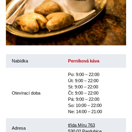
Nabídka
Perníková káva
Po: 9:00 – 22:00
Út: 9:00 – 22:00
St: 9:00 – 22:00
Otevírací doba
Čt: 9:00 – 22:00
Pá: 9:00 – 22:00
So: 10:00 – 22:00
Ne: 14:00 – 21:00
třída Míru 763
Adresa
530 02 Pardubice