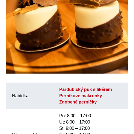
Pardubický puk s likérem
Nabídka
Perníkové makronky
Zdobené perníčky
Po: 8:00 – 17:00
Út: 8:00 – 17:00
St: 8:00 – 17:00