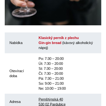
Klasický perník z plechu
Nabídka
Gin-gin bread
(kávový alkoholický
nápoj)
Po: 7:30 – 20:00
Út: 7:30 – 20:00
St: 7:30 – 20:00
Otevírací
Čt: 7:30 – 20:00
doba
Pá: 7:30 – 21:00
So: 9:00 – 21:00
Ne: 10:00 – 19:00
Pernštýnská 40
Adresa
530 02 Pardubice