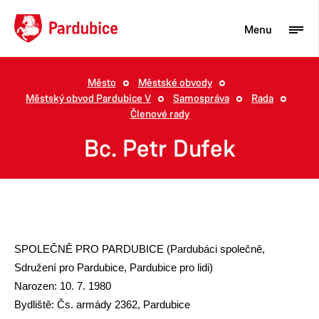
Menu
Město
Městské obvody
Městský obvod Pardubice V
Samospráva
Rada
Turista
Členové rady
Aktuality
Bc. Petr Dufek
Občan
Podnikatel
Město
SPOLEČNĚ PRO PARDUBICE (Pardubáci společně,
Sdružení pro Pardubice, Pardubice pro lidi)
Narozen: 10. 7. 1980
Bydliště: Čs. armády 2362, Pardubice