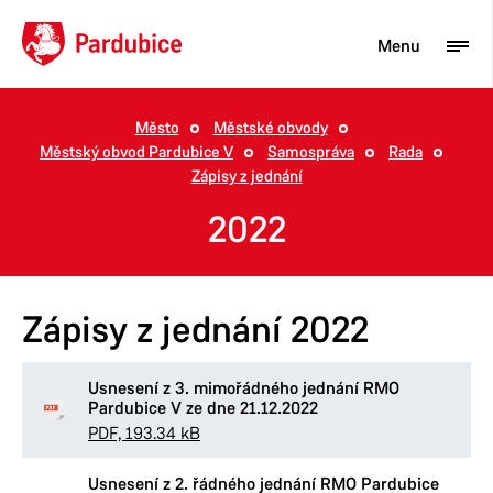
Menu
Město
Městské obvody
Městský obvod Pardubice V
Samospráva
Rada
Turista
Zápisy z jednání
Aktuality
2022
Občan
Podnikatel
Zápisy z jednání 2022
Město
Usnesení z 3. mimořádného jednání RMO
Pardubice V ze dne 21.12.2022
PDF, 193.34 kB
Usnesení z 2. řádného jednání RMO Pardubice