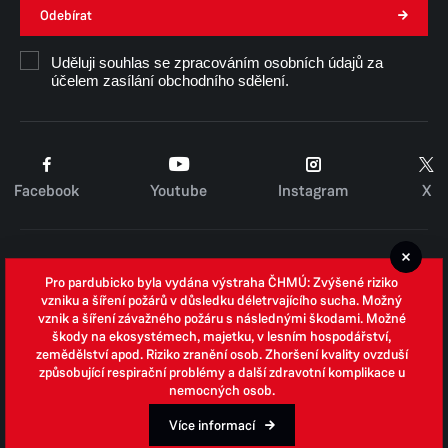
po předchozí telefonické domluvě
Odebírat
Uděluji souhlas se zpracováním osobních údajů za
Číslo příjmového účtu: 181570036/0300
účelem zasílání obchodního sdělení.
Facebook
Youtube
Instagram
X
Cookies
Pro pardubicko byla vydána výstraha ČHMÚ: Zvýšené riziko
Zpracování osobních údajů
vzniku a šíření požárů v důsledku déletrvajícího sucha. Možný
vznik a šíření závažného požáru s následnými škodami. Možné
Whistleblowing
škody na ekosystémech, majetku, v lesním hospodářství,
zemědělství apod. Riziko zranění osob. Zhoršení kvality ovzduší
Open data
způsobující respirační problémy a další zdravotní komplikace u
nemocných osob.
Povinně zveřejňované informace
Prohlášení o přístupnosti
Více informací