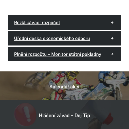
Rozklikávací rozpočet
Úřední deska ekonomického odboru
Plnění rozpočtu – Monitor státní pokladny
Kalendář akcí
Hlášení závad – Dej Tip