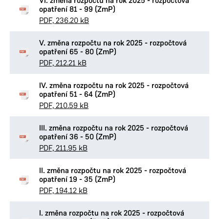
VI. změna rozpočtu na rok 2025 - rozpočtová
opatření 81 - 99 (ZmP)
PDF, 236.20 kB
V. změna rozpočtu na rok 2025 - rozpočtová
opatření 65 - 80 (ZmP)
PDF, 212.21 kB
IV. změna rozpočtu na rok 2025 - rozpočtová
opatření 51 - 64 (ZmP)
PDF, 210.59 kB
III. změna rozpočtu na rok 2025 - rozpočtová
opatření 36 - 50 (ZmP)
PDF, 211.95 kB
II. změna rozpočtu na rok 2025 - rozpočtová
opatření 19 - 35 (ZmP)
PDF, 194.12 kB
I. změna rozpočtu na rok 2025 - rozpočtová