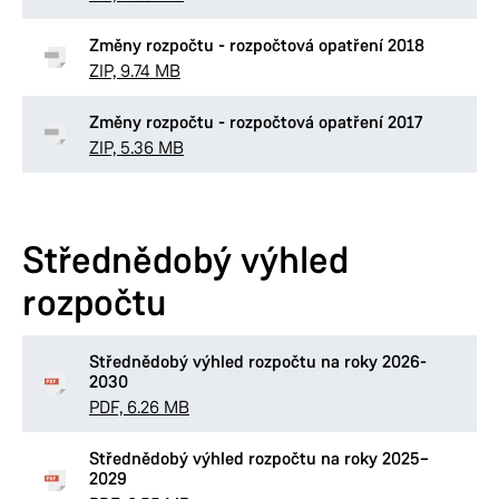
Změny rozpočtu - rozpočtová opatření 2018
ZIP, 9.74 MB
Změny rozpočtu - rozpočtová opatření 2017
ZIP, 5.36 MB
Střednědobý výhled
rozpočtu
Střednědobý výhled rozpočtu na roky 2026-
2030
PDF, 6.26 MB
Střednědobý výhled rozpočtu na roky 2025–
2029