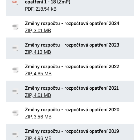
opatření 1 - 18 (ZmP)
PDF, 218.54 kB
Změny rozpočtu - rozpočtová opatření 2024
ZIP, 3.01 MB
Změny rozpočtu - rozpočtová opatření 2023
ZIP, 4.13 MB
Změny rozpočtu - rozpočtová opatření 2022
ZIP, 4.65 MB
Změny rozpočtu - rozpočtová opatření 2021
ZIP, 4.61 MB
Změny rozpočtu - rozpočtová opatření 2020
ZIP, 3.56 MB
Změny rozpočtu - rozpočtová opatření 2019
ZIP, 4.96 MB