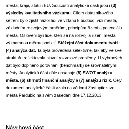
města, kraje, státu i EU. Součástí analytické části jsou i
(3)
výsledky kvalitativního výzkumu.
Cílem dotazníkového
šetření bylo zjistit názor lidí ve vztahu k budoucí vizi města,
základním rozvojovým směrům, principům řízení a potenciálu
města. Osloveni byli lidé, kteří se na rozvoji a řízení města
významnou měrou podílejí.
Stěžejní část dokumentu tvoří
(4) analýza dat.
Ta byla provedena selektivně, tak aby ve své
struktuře reflektovala hlavní rozvojové problémy. U vybraných
dat bylo doplněno porovnání (benchmark) se srovnatelnými
městy. Analytická část dále obsahuje
(5) SWOT analýzu
města, (6) shrnutí finanční analýzy
a
(7) analýzu rizik
. Celý
dokument analytické části vzalo na vědomí Zastupitelstvo
města Pardubic na svém zasedání dne 17.12.2013.
Návrhová část