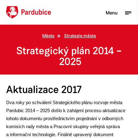
Menu
Město
Strategie města
Turista
Strategický plán 2014 –
Aktuality
2025
Občan
Podnikatel
Aktualizace 2017
Město
Dva roky po schválení Strategického plánu rozvoje města
Pardubic 2014 – 2025 došlo k zahájení procesu aktualizace
tohoto dokumentu prostřednictvím projednání v odborných
komisích rady města a Pracovní skupiny veřejná správa
a informační technologie. Finálně upravený dokument