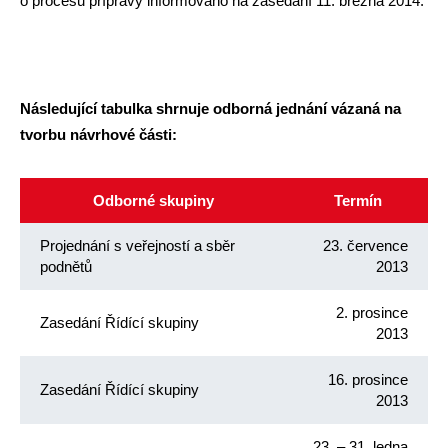
o procesu přípravy informováno na zasedání 11. března 2014.
Následující tabulka shrnuje odborná jednání vázaná na
tvorbu návrhové části:
Odborné skupiny
Termín
Projednání s veřejností a sběr
23. července
podnětů
2013
2. prosince
Zasedání Řídící skupiny
2013
16. prosince
Zasedání Řídící skupiny
2013
23. – 31. ledna