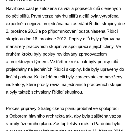
Návrhová část je založena na vizi a popisech cílů členěných
do pěti pilířů. První verze návrhu pilířů a cílů byla vytvořena
expertně a nejprve projednána na zasedání Řídící skupiny dne
2. prosince 2013 a po připomínkování odsouhlasena Řídící
skupinou dne 16. prosince 2013. Popisy cílů byly připraveny
manažery pracovních skupin ve spolupráci s jejich členy. Ve
druhém kroku byly popisy revidovány zpracovatelem
a projektovým týmem. Ve třetím kroku pak byly popisy cílů
projednány na jednáních Řídící skupiny, kde byly upraveny do
finální podoby. Ke každému cíli byly zpracovatelem navrženy
indikátory, které prošly revizí na jednáních pracovních skupin
a byly taktéž schváleny Řídící skupinou.
Proces přípravy Strategického plánu probíhal ve spolupráci
s Odborem hlavního architekta tak, aby byla zajištěna vazba
s limity územního plánu. Zastupitelstvo města Pardubic bylo