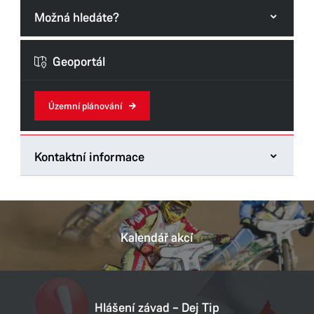
Možná hledáte?
Formuláře odboru
Geoportál
Územní plánování
Kontaktní informace
Odbor hlavního architekta
Štrossova 44
53021 Pardubice
Kalendář akcí
Tel.:
466859123
E-mail:
monika.samek@mmp.cz
Datová schránka:
ukzbx4z
Hlášení závad – Dej Tip
IČ:
00274046