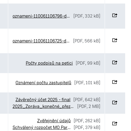
oznameni-110061106796-d9hfl3lct0gcmo4fvndg
[PDF, 332 kB]
oznameni-110061106725-d9er94dct0gcmo4fve4g
[PDF, 566 kB]
Počty podpisů na petici
[PDF, 99 kB]
Oznámení počtu zastupitelů
[PDF, 101 kB]
Závěrečný účet 2025 - final
[PDF, 642 kB]
2025_Zpráva_konečné_přezkoumání_Pardubice_01_01_2025_31_12_2025
[PDF, 2 MB]
Zvěřejnění údajů
[PDF, 262 kB]
Schválený rozpočet MO Pardubice I na rok 2026 ÚŘEDNÍ DESKA
[PDF, 379 kB]