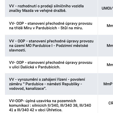
VV - rozhodnutí o prodeji silničního vozidla
UMOI/
značky Mazda ve veřejné dražbě.
VV- OOP - stanovení přechodné úpravy provozu
Mm
na třídě Míru v Pardubicích - Stůl na míru.
VV - OOP - stanovení přechodné úpravy provozu
na území MO Pardubice I - Podzimní městské
Mm
slavnosti.
VV- OOP - stanovení přechodné úpravy provozu
Mm
v ulici Dašická v Pardubicích.
VV - vyrozumění o zahájení řízení - povolení
záměru " Pardubice - náměstí Republiky -
MmP 
vodovod, kanalizace".
VV-OOP- úplná uzavírka na pozemních
CR
komunikací : silnicích II/340, III/340 38, III/340
41 a III/340 42 v obci Úhřetice.