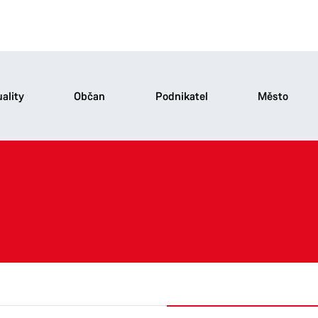
ality
Občan
Podnikatel
Město