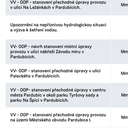
VV - OOP - stanovení přechodné úpravy provozu
Mm
v ulici Na Ležánkách v Pardubicích.
Upozornění na nepříznivou hydrologickou situaci
a výzva k šetření vodou.
VV- OOP - návrh stanovení místní úpravy
provozu v ulici nábřeží Závodu míru v
Mm
Pardubicích.
VV- OOP - stanovení přechodné úpravy v ulici
Mm
Palackého v Pardubicích.
VV - OOP- stanovení přechodné úpravy v centru
města Pardubic v okolí parku Tyršovy sady a
Mm
parku Na Špici v Pardubicích.
VV - OOP - stanovení přechodné úpravy provozu
Mm
na území Městského obvodu Pardubice I.