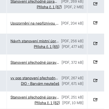
Stanovení přechodné úpravy provozu v ulici Na Ležánkách v Pardubicích
[PDF, 269 kB]
Příloha č. 1 (67)
[PDF, 2 MB]
Upozornění na nepříznivou hydrologickou situaci a výzva k šetření vodou (1)
[PDF, 204 kB]
Návrh stanovení místní úpravy provozu v ulici nábřeží Závodu míru v Pardubicích
[PDF, 256 kB]
Příloha č. 1 (65)
[PDF, 477 kB]
Stanovení přechodné úpravy provou v ulici Palackého třída v Pardubicích (1)
[PDF, 372 kB]
vv oop stanovení přechodné úpravy Together First Barvám neutečeš
[PDF, 267 kB]
DIO - Barvám neutečeš
[PDF, 671 kB]
Stanovení přechodné úpravy provozu na území MO I - lokální opravy vozovky
[PDF, 251 kB]
Příloha č. 1 (62)
[PDF, 10 MB]