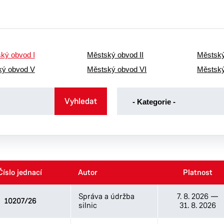
ký obvod I
Městský obvod II
Městský
ký obvod V
Městský obvod VI
Městský
-
Vyhledat
- Kategorie -
Kategorie
-
Volby
Číslo jednací
Číslo jednací
Autor
Autor
Platnost
Platnost
Správa a údržba
7. 8. 2026
—
10207/26
silnic
31. 8. 2026