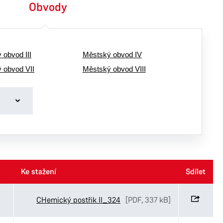
Obvody
 obvod III
Městský obvod IV
 obvod VII
Městský obvod VIII
Ke stažení
Ke stažení
Sdílet
Sdílet
CHemický postřik II_324
[PDF, 337 kB]