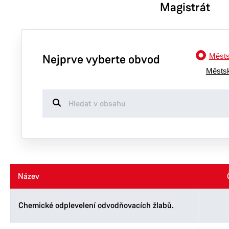
Magistrát
Městs
Nejprve vyberte obvod
Městs
Název
Název
Chemické odplevelení odvodňovacích žlabů.