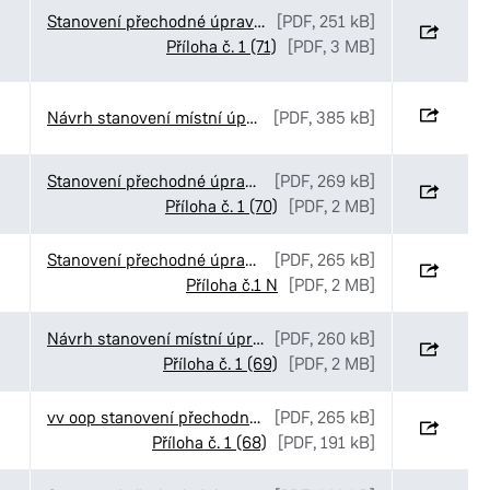
Stanovení přechodné úpravy provozu v ulici Sukova třída v Pardubicích
[PDF, 251 kB]
Příloha č. 1 (71)
[PDF, 3 MB]
Návrh stanovení místní úpravy v ulici Palackého třída v Pardubicíh
[PDF, 385 kB]
Stanovení přechodné úpravy provozu v ulici Havlíčkova v Pardubicích
[PDF, 269 kB]
Příloha č. 1 (70)
[PDF, 2 MB]
Stanovení přechodné úpravy provozu v ulici Palackého třída v Pardubicích
[PDF, 265 kB]
Příloha č.1 N
[PDF, 2 MB]
Návrh stanovení místní úpravy provozu v ulici Na Ležánkách v Pardubicích
[PDF, 260 kB]
Příloha č. 1 (69)
[PDF, 2 MB]
vv oop stanovení přechodné úpravy Reg.agr.kom. Pernštýnské nám (1)
[PDF, 265 kB]
Příloha č. 1 (68)
[PDF, 191 kB]