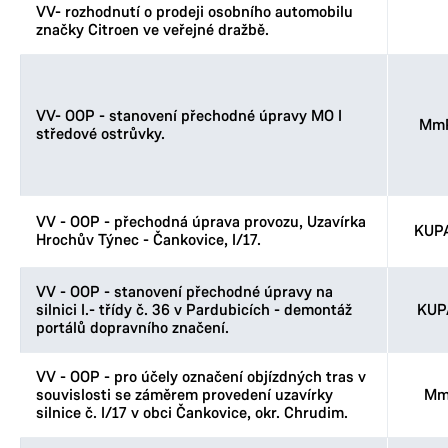
VV- rozhodnutí o prodeji osobního automobilu
značky Citroen ve veřejné dražbě.
VV- OOP - stanovení přechodné úpravy MO I
MmP
středové ostrůvky.
VV - OOP - přechodná úprava provozu, Uzavírka
KUPA
Hrochův Týnec - Čankovice, I/17.
VV - OOP - stanovení přechodné úpravy na
silnici I.- třídy č. 36 v Pardubicích - demontáž
KUP
portálů dopravního značení.
VV - OOP - pro účely označení objízdných tras v
souvislosti se záměrem provedení uzavírky
Mm
silnice č. I/17 v obci Čankovice, okr. Chrudim.