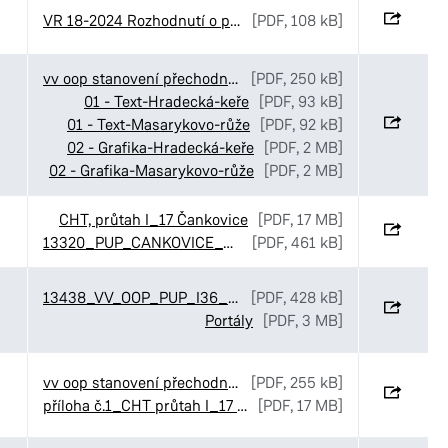
VR 18-2024 Rozhodnutí o prodeji v dražbě - Citroen - František Čmejla - Husova (1)
[PDF, 108 kB]
vv oop stanovení přechodné úpravy MOI středové ostrůvky (1)
[PDF, 250 kB]
01 - Text-Hradecká-keře
[PDF, 93 kB]
01 - Text-Masarykovo-růže
[PDF, 92 kB]
02 - Grafika-Hradecká-keře
[PDF, 2 MB]
02 - Grafika-Masarykovo-růže
[PDF, 2 MB]
CHT, průtah I_17 Čankovice
[PDF, 17 MB]
13320_PUP_CANKOVICE_UZAVIRKA_I17_FINAL
[PDF, 461 kB]
13438_VV_OOP_PUP_I36_PORTAL_FINAL
[PDF, 428 kB]
Portály
[PDF, 3 MB]
vv oop stanovení přechodné úpravy provozu CHládek Tintěra Čankovice objízdná trasa (1)
[PDF, 255 kB]
příloha č.1_CHT průtah I_17 Čankovice
[PDF, 17 MB]