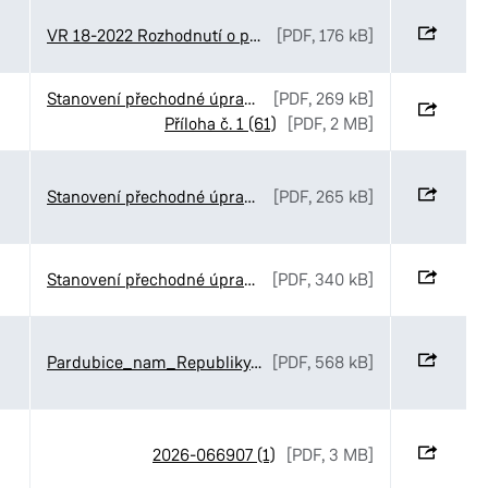
VR 18-2022 Rozhodnutí o prodeji v dražbě - Edita Lakatošová - Mazda
[PDF, 176 kB]
Stanovení přechodné úpravy provozu na třídě Míru v Pardubicích - Stůl na míru
[PDF, 269 kB]
Příloha č. 1 (61)
[PDF, 2 MB]
Stanovení přechodné úpravy provozu na území MO I - Podzimní městské slavnosti 2026
[PDF, 265 kB]
Stanovení přechodné úpravy provozu v ulici Dašická v Pardubicích (3)
[PDF, 340 kB]
Pardubice_nam_Republiky_vo_ka_VAK
[PDF, 568 kB]
2026-066907 (1)
[PDF, 3 MB]