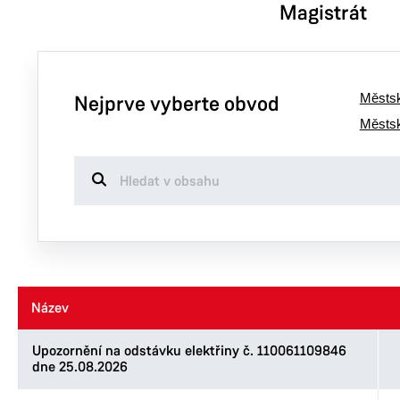
Magistrát
Městsk
Nejprve vyberte obvod
Městs
Název
Název
Upozornění na odstávku elektřiny č. 110061109846
dne 25.08.2026