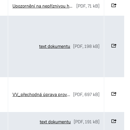
Upozornění na nepříznivou hydrologickou situaci a výzva k šetření vodou
[PDF, 71 kB]
text dokumentu
[PDF, 198 kB]
VV_přechodná úprava provozu_provádění výkopových prací
[PDF, 697 kB]
text dokumentu
[PDF, 191 kB]