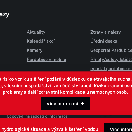
kazy
Aktuality
Ztráty a nálezy
Kalendář akcí
Úřední deska
Kamery
Geoportál Pardubic
Pardubice v mobilu
Přílety/odlety letiš
eportal.pardubice.e
iziko vzniku a šíření požárů v důsledku déletrvajícího sucha
 lesním hospodářství, zemědělství apod. Riziko zranění osob.
problémy a další zdravotní komplikace u nemocných osob.
Více informací
Open data
Odpovědi na žádosti o informace
 hydrologická situace a výzva k šetření vodou
Více info