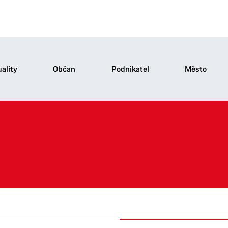
ality
Občan
Podnikatel
Město