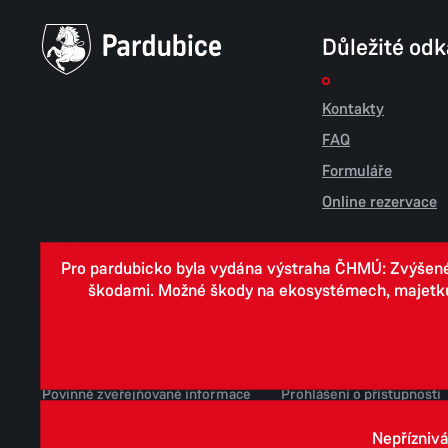
Důležité od
Kontakty
FAQ
Formuláře
Online rezervace
Pro pardubicko byla vydána výstraha ČHMÚ: Zvýšené r
škodami. Možné škody na ekosystémech, majetku, v
Cookies
Zpracování osobních údajů
Whistleblowing
Povinně zveřejňované informace
Prohlášení o přístupnosti
Jednotné environmentální stanovisko
Nepříznivá