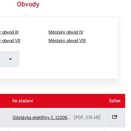
Obvody
 obvod III
Městský obvod IV
 obvod VII
Městský obvod VIII
Ke stažení
Ke stažení
Sdílet
Sdílet
Odstávka elektřiny č. 110061109846
[PDF, 374 kB]