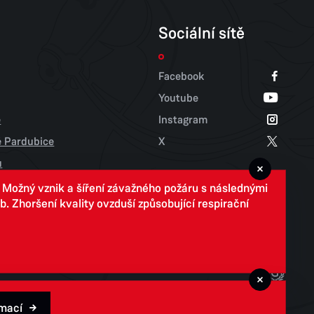
Sociální sítě
Facebook
Youtube
e
Instagram
tě Pardubice
X
u
. Možný vznik a šíření závažného požáru s následnými
 Zhoršení kvality ovzduší způsobující respirační
rmací