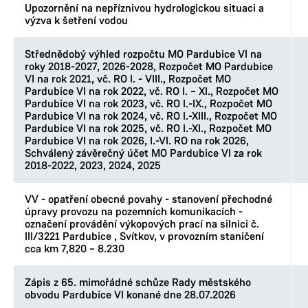
Upozornění na nepříznivou hydrologickou situaci a
výzva k šetření vodou
Střednědobý výhled rozpočtu MO Pardubice VI na
roky 2018-2027, 2026-2028, Rozpočet MO Pardubice
VI na rok 2021, vč. RO I. - VIII., Rozpočet MO
Pardubice VI na rok 2022, vč. RO I. – XI., Rozpočet MO
Pardubice VI na rok 2023, vč. RO I.-IX., Rozpočet MO
Pardubice VI na rok 2024, vč. RO I.-XIII., Rozpočet MO
Pardubice VI na rok 2025, vč. RO I.-XI., Rozpočet MO
Pardubice VI na rok 2026, I.-VI. RO na rok 2026,
Schválený závěrečný účet MO Pardubice VI za rok
2018-2022, 2023, 2024, 2025
VV - opatření obecné povahy - stanovení přechodné
úpravy provozu na pozemních komunikacích -
označení provádění výkopových prací na silnici č.
III/3221 Pardubice , Svítkov, v provozním staničení
cca km 7,820 – 8.230
Zápis z 65. mimořádné schůze Rady městského
obvodu Pardubice VI konané dne 28.07.2026