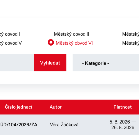
ý obvod I
Městský obvod II
Městský
ký obvod V
Městský obvod VI
Městský
-
Vyhledat
- Kategorie -
Kategorie
-
Volby
Číslo jednací
Číslo jednací
Autor
Autor
Platnost
Platnost
5. 8. 2026
—
ÚD/104/2026/ZA
Věra Žáčková
26. 8. 2026