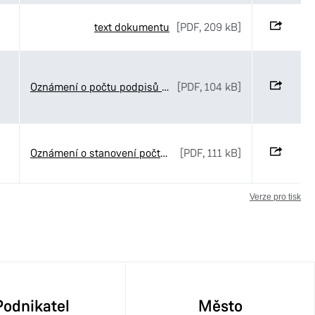
text dokumentu
[PDF, 209 kB]
Oznámení o počtu podpisů na peticích pro nezávislé kandidáty a sdružení nezávislých kandidátů pro volby do Zastupitelstva městského obvodu Pardubice VI
[PDF, 104 kB]
Oznámení o stanovení počtu členů Zastupitelstva městského obvodu Pardubice VI pro volební období 2026-2030
[PDF, 111 kB]
Verze pro tisk
Podnikatel
Město