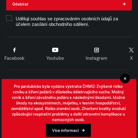
Odebírat
Uděluji souhlas se zpracováním osobních údajů za
účelem zasílání obchodního sdělení.
Facebook
Youtube
Instagram
X
Cookies
Pro pardubicko byla vydána výstraha ČHMÚ: Zvýšené riziko
Zpracování osobních údajů
vzniku a šíření požárů v důsledku déletrvajícího sucha. Možný
vznik a šíření závažného požáru s následnými škodami. Možné
Whistleblowing
škody na ekosystémech, majetku, v lesním hospodářství,
zemědělství apod. Riziko zranění osob. Zhoršení kvality ovzduší
Open data
způsobující respirační problémy a další zdravotní komplikace u
nemocných osob.
Povinně zveřejňované informace
Prohlášení o přístupnosti
Více informací