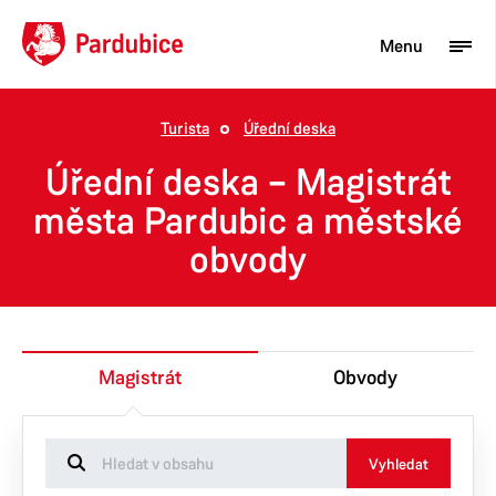
Menu
Turista
Úřední deska
Turista
Úřední deska – Magistrát
Aktuality
města Pardubic a městské
obvody
Občan
Podnikatel
Město
Magistrát
Obvody
Vyhledat