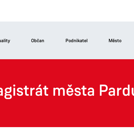
ality
Občan
Podnikatel
Město
agistrát města Pard