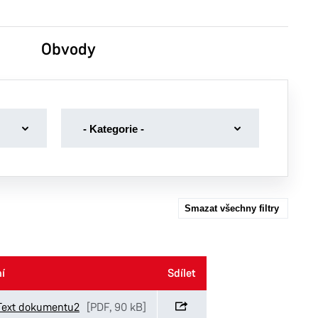
Obvody
-
- Kategorie -
Kategorie
-
Dotace
Dražební vyhlášky
Smazat všechny filtry
Volby
Volná místa magistrát
í
í
Sdílet
Sdílet
Text dokumentu2
[PDF, 90 kB]