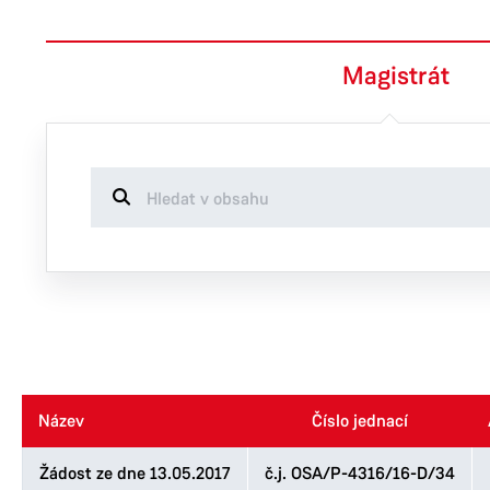
Magistrát
Název
Název
Číslo jednací
Číslo jednací
Žádost ze dne 13.05.2017
č.j. OSA/P-4316/16-D/34