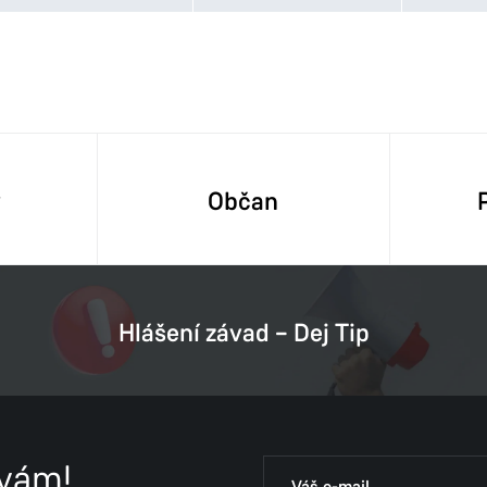
Odbor životního prostředí
Stavební úřad
y
Občan
Hlášení závad – Dej Tip
 vám!