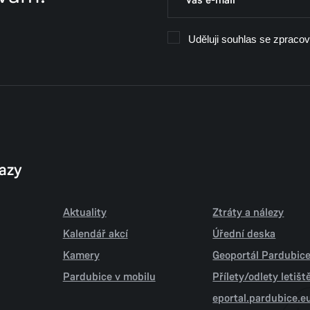
Uděluji souhlas se zpraco
kazy
Aktuality
Ztráty a nálezy
Kalendář akcí
Úřední deska
Kamery
Geoportál Pardubic
Pardubice v mobilu
Přílety/odlety letiš
eportal.pardubice.e