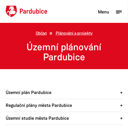
Menu
Občan
Plánování a projekty
Turista
Územní plánování
Aktuality
Pardubice
Občan
Podnikatel
Město
Územní plán Pardubice
Regulační plány města Pardubice
Územní studie města Pardubice