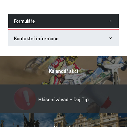
Formuláře
Kontaktní informace
Odbor hlavního architekta
Štrossova 44
530 21 Pardubice
Kalendář akcí
Datová schránka:
ukzbx4z
IČ:
00274046
DIČ:
CZ00274046
Hlášení závad – Dej Tip
Provozní doba
Pondělí
8:00–11:00,
12:00–17:00
Úterý
8:00–11:00,
12:00–15:30