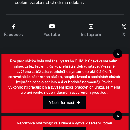
účelem zasílání obchodního sdělení.
Facebook
Youtube
Instagram
X
Cookies
Pro pardubicko byla vydána výstraha ČHMÚ: Očekáváme velmi
Zpracování osobních údajů
silnou zátěž teplem. Riziko přehřátí a dehydratace. Výrazně
zvýšená zátěž zdravotnického systému (praktičtí lékaři,
Whistleblowing
zdravotnická záchranná služba, hospitalizace) a sociálních služeb
(zejména péče o seniory a dlouhodobě nemocné). Pokles
Open data
výkonnosti pracujících a zvýšení rizika pracovních úrazů, zejména
u prací venku nebo v dusném uzavřeném prostředí.
Povinně zveřejňované informace
Prohlášení o přístupnosti
Více informací
Odpovědi na žádosti o informace
Jednotné environmentální stanovisko
Nepříznivá hydrologická situace a výzva k šetření vodou