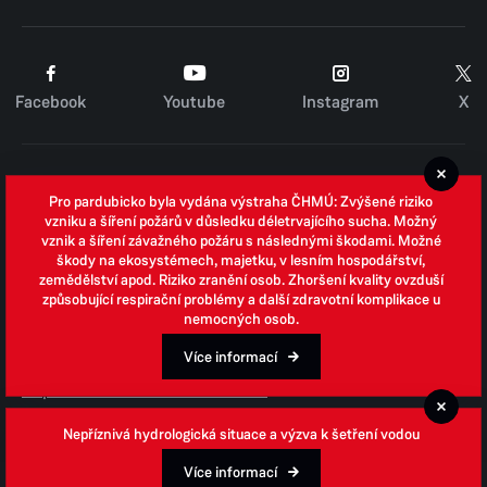
Facebook
Youtube
Instagram
X
Cookies
Pro pardubicko byla vydána výstraha ČHMÚ: Zvýšené riziko
Zpracování osobních údajů
vzniku a šíření požárů v důsledku déletrvajícího sucha. Možný
vznik a šíření závažného požáru s následnými škodami. Možné
Whistleblowing
škody na ekosystémech, majetku, v lesním hospodářství,
zemědělství apod. Riziko zranění osob. Zhoršení kvality ovzduší
Open data
způsobující respirační problémy a další zdravotní komplikace u
nemocných osob.
Povinně zveřejňované informace
Prohlášení o přístupnosti
Více informací
Odpovědi na žádosti o informace
Jednotné environmentální stanovisko
Nepříznivá hydrologická situace a výzva k šetření vodou
Více informací