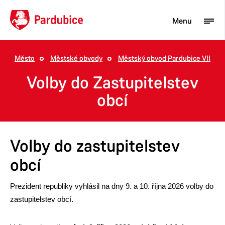
Menu
Město
Městské obvody
Městský obvod Pardubice VII
Turista
Volby do Zastupitelstev
Aktuality
obcí
Občan
Podnikatel
Volby do zastupitelstev
Město
obcí
Prezident republiky vyhlásil na dny 9. a 10. října 2026 volby do
zastupitelstev obcí.