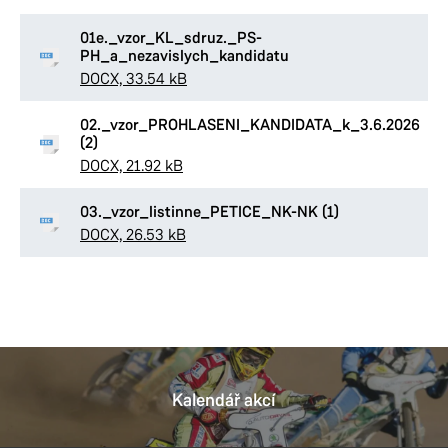
01e._vzor_KL_sdruz._PS-
PH_a_nezavislych_kandidatu
DOCX, 33.54 kB
02._vzor_PROHLASENI_KANDIDATA_k_3.6.2026
(2)
DOCX, 21.92 kB
03._vzor_listinne_PETICE_NK-NK (1)
DOCX, 26.53 kB
Kalendář akcí