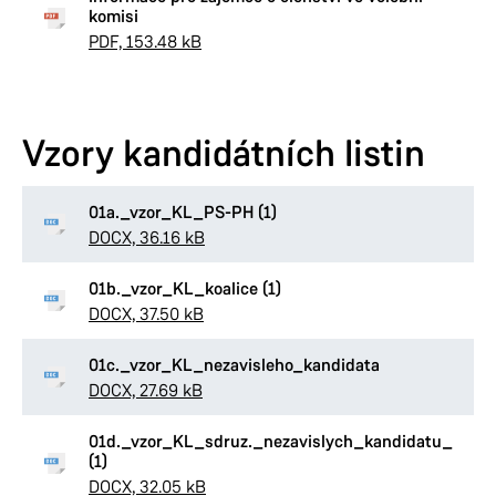
komisi
PDF, 153.48 kB
Vzory kandidátních listin
01a._vzor_KL_PS-PH (1)
DOCX, 36.16 kB
01b._vzor_KL_koalice (1)
DOCX, 37.50 kB
01c._vzor_KL_nezavisleho_kandidata
DOCX, 27.69 kB
01d._vzor_KL_sdruz._nezavislych_kandidatu_
(1)
DOCX, 32.05 kB