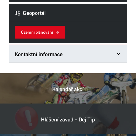
Formuláře odboru
Geoportál
Územní plánování
Kontaktní informace
Odbor hlavního architekta
Štrossova 44
53021 Pardubice
Kalendář akcí
Tel.:
466859835
E-mail:
david.sebesta@mmp.cz
Datová schránka:
ukzbx4z
Hlášení závad – Dej Tip
IČ:
00274046
DIČ:
CZ00274046