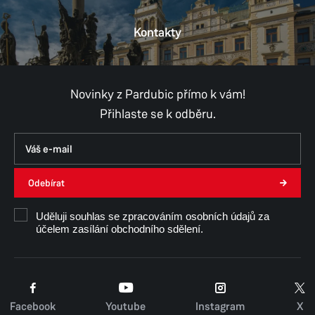
Kontakty
Provozní doba
Pondělí
8:00–11:00,
12:00–17:00
Úterý
8:00–11:00,
12:00–15:30
Středa
8:00–11:00,
12:00–17:00
Novinky z Pardubic přímo k vám!
Čtvrtek
8:00–11:00,
12:00–15:30
Přihlaste se k odběru.
Pátek
8:00–11:00,
12:00–14:30
Út, Čt, Pá - konzultace pouze po předchozí
domluvě.
Odebírat
Mgr. David Šebesta
Uděluji souhlas se zpracováním osobních údajů za
účelem zasílání obchodního sdělení.
Facebook
Youtube
Instagram
X