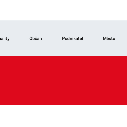
ality
Občan
Podnikatel
Město