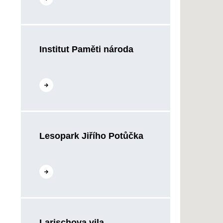
Institut Paměti národa
Přejít na web
Lesopark Jiřího Potůčka
Přejít na web
Larischova vila