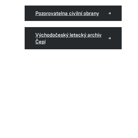
Pozorovatelna civilní obrany
Východočeský letecký archiv
Čepí