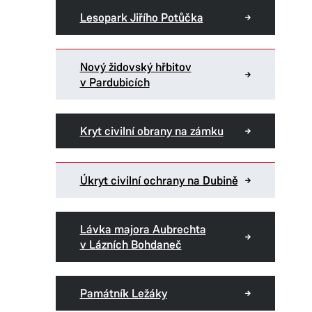
Lesopark Jiřího Potůčka
Nový židovský hřbitov
v Pardubicích
Kryt civilní obrany na zámku
Úkryt civilní ochrany na Dubině
Lávka majora Aubrechta
v Lázních Bohdaneč
Památník Ležáky