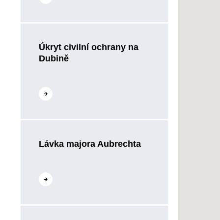
Úkryt civilní ochrany na
Dubině
Přejít na web
Lávka majora Aubrechta
Přejít na web