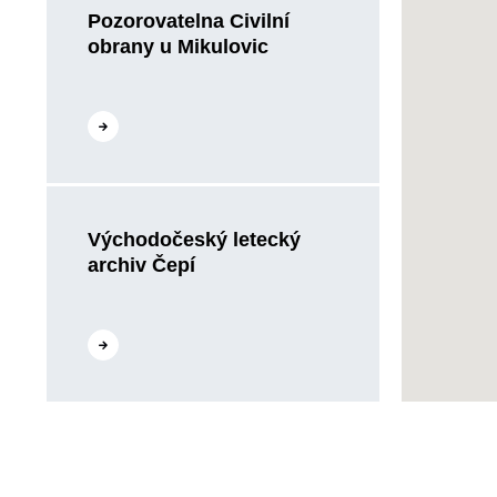
Pozorovatelna Civilní
obrany u Mikulovic
Přejít na web
Východočeský letecký
archiv Čepí
Přejít na web