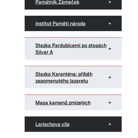
Památník Zámeček
Institut Paměti národa
Stezka Pardubicemi po stopách
Silver A
Stezka Karanténa: příběh
zapomenutého lazaretu
Mapa kamenů zmizelých
Larischova vila