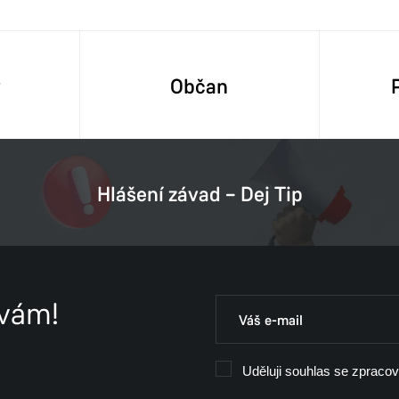
y
Občan
Hlášení závad – Dej Tip
 vám!
Uděluji souhlas se zpraco