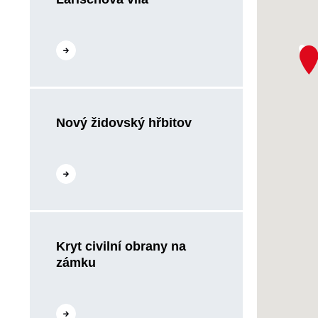
Přejít na web
Nový židovský hřbitov
Přejít na web
Kryt civilní obrany na
zámku
Přejít na web