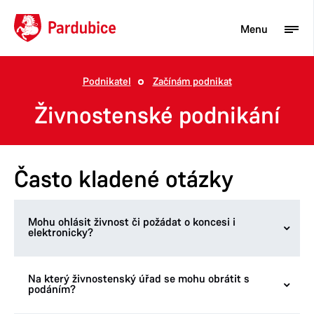
Menu
Podnikatel
Začínám podnikat
Turista
Živnostenské podnikání
Aktuality
Občan
Často kladené otázky
Podnikatel
Město
Mohu ohlásit živnost či požádat o koncesi i
elektronicky?
Na který živnostenský úřad se mohu obrátit s
Ano, můžete prostřednictvím datové schránky (ID
podáním?
datové schránky Magistrátu města Pardubic ukzbx4z)