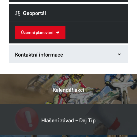
Formuláře odboru
Geoportál
Územní plánování
Kontaktní informace
Odbor hlavního architekta
Štrossova 44
53021 Pardubice
Kalendář akcí
Tel.:
466859706
E-mail:
kamila.zarubova@mmp.cz
Datová schránka:
ukzbx4z
Hlášení závad – Dej Tip
IČ:
00274046
DIČ:
CZ00274046