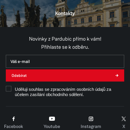
Kontakty
Provozní doba
Pondělí
8:00–11:00,
12:00–17:00
Úterý
8:00–11:00,
12:00–15:30
Středa
8:00–11:00,
12:00–17:00
Novinky z Pardubic přímo k vám!
Čtvrtek
8:00–11:00,
12:00–15:30
Přihlaste se k odběru.
Pátek
8:00–11:00,
12:00–14:30
Út, Čt, Pá - konzultace pouze po předchozí
domluvě.
Odebírat
Ing. Kamila Zárubová
Uděluji souhlas se zpracováním osobních údajů za
účelem zasílání obchodního sdělení.
Facebook
Youtube
Instagram
X