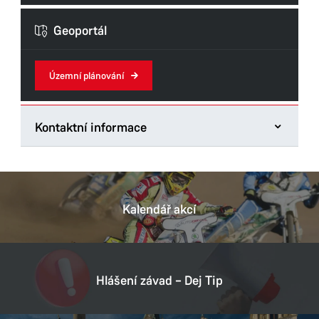
Formuláře odboru
Geoportál
Územní plánování
Kontaktní informace
Odbor hlavního architekta
Štrossova 44
53021 Pardubice
Kalendář akcí
Tel.:
466859706
E-mail:
kamila.zarubova@mmp.cz
Datová schránka:
ukzbx4z
Hlášení závad – Dej Tip
IČ:
00274046
DIČ:
CZ00274046