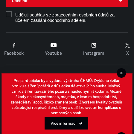
Odebírat
Jiří Svatoň – hlavní účetní
jiri.svaton@umo8.mmp.cz
Uděluji souhlas se zpracováním osobních údajů za
účelem zasílání obchodního sdělení.
Funkci tajemníka vykonává starosta
Bankovní spojení: Česká spořitelna 1205484349/
0800
Facebook
Youtube
Instagram
X
Cookies
Pro pardubicko byla vydána výstraha ČHMÚ: Zvýšené riziko
Zpracování osobních údajů
vzniku a šíření požárů v důsledku déletrvajícího sucha. Možný
vznik a šíření závažného požáru s následnými škodami. Možné
Whistleblowing
škody na ekosystémech, majetku, v lesním hospodářství,
zemědělství apod. Riziko zranění osob. Zhoršení kvality ovzduší
Open data
způsobující respirační problémy a další zdravotní komplikace u
nemocných osob.
Povinně zveřejňované informace
Prohlášení o přístupnosti
Více informací
Odpovědi na žádosti o informace