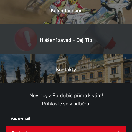
Datová schránka:
a92b54z
IČ:
00274046
Kalendář akcí
Provozní doba
Středa
18:00–20:00
Hlášení závad – Dej Tip
Výjimky
Provozní doba starosta:
PO–PÁ, po telefonické domluvě
Kontakty
Josef Jirout – starosta
602 210 440, 602 165 860
Novinky z Pardubic přímo k vám!
josef.jirout@umo8.mmp.cz
Přihlaste se k odběru.
Zuzka Vasková – místostarosta
734 763 559
vaskova.niki@seznam.cz