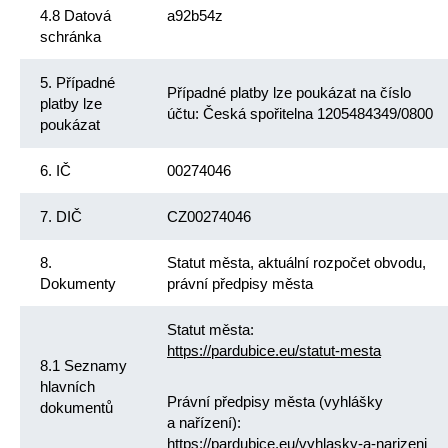
4.8 Datová
a92b54z
schránka
5. Případné
Případné platby lze poukázat na číslo
platby lze
účtu: Česká spořitelna 1205484349/0800
poukázat
6. IČ
00274046
7. DIČ
CZ00274046
8.
Statut města, aktuální rozpočet obvodu,
Dokumenty
právní předpisy města
Statut města:
https://pardubice.eu/statut-mesta
8.1 Seznamy
hlavních
Právní předpisy města (vyhlášky
dokumentů
a nařízení):
https://pardubice.eu/vyhlasky-a-narizeni