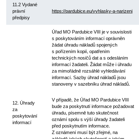
11.2 Vydané
právní
https://pardubice.eu/vyhlasky-a-narizeni
předpisy
Úřad MO Pardubice VIII je v souvislosti
s poskytováním informací oprávněn
žádat úhradu nákladů spojených
s pořízením kopií, opatřením
technických nosičů dat a s odesláním
informací žadateli. Žádat může i úhradu
za mimořádně rozsáhlé vyhledávání
informací. Sazby úhrad nákladů jsou
stanoveny v sazebníku úhrad nákladů.
V případě, že Úřad MO Pardubice VIII
12. Úhrady
bude za poskytnutí informace požadovat
za
úhradu, písemně tuto skutečnost
poskytování
oznámí spolu s výší úhrady žadateli
informací
před poskytnutím informace.
Z oznámení musí být zřejmé, na
základě jakých skutečností a jakým