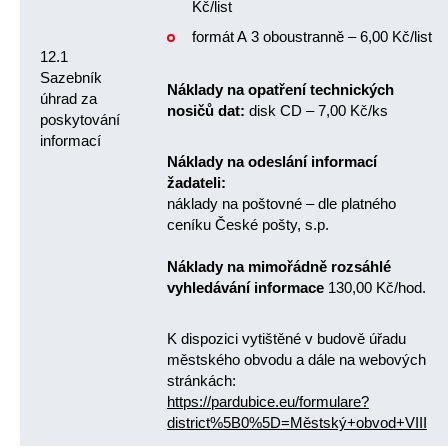
Kč/list
formát A 3 oboustranně – 6,00 Kč/list
12.1
Sazebník
Náklady na opatření technických
úhrad za
nosičů dat:
disk CD – 7,00 Kč/ks
poskytování
informací
Náklady na odeslání informací
žadateli:
náklady na poštovné – dle platného
ceníku České pošty, s.p.
Náklady na mimořádně rozsáhlé
vyhledávání informace
130,00 Kč/hod.
K dispozici vytištěné v budově úřadu
městského obvodu a dále na webových
stránkách:
https://pardubice.eu/formulare?
district%5B0%5D=Městský+obvod+VIII