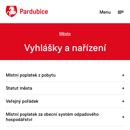
Menu
Město
Turista
Vyhlášky a nařízení
Aktuality
Občan
Místní poplatek z pobytu
Podnikatel
Statut města
Město
Veřejný pořádek
Místní poplatek za obecní systém odpadového
hospodářství