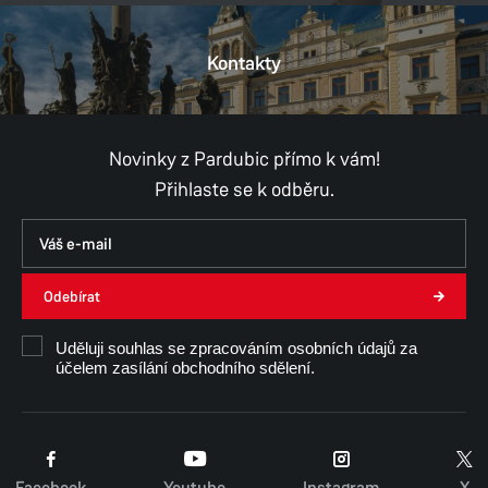
Kontakty
Provozní doba
Pondělí
8:00–11:00,
12:00–17:00
Úterý
8:00–11:00,
12:00–15:30
Středa
8:00–11:00,
12:00–17:00
Novinky z Pardubic přímo k vám!
Čtvrtek
8:00–11:00,
12:00–15:30
Přihlaste se k odběru.
Pátek
8:00–11:00,
12:00–14:30
Na
různých pracovištích magistrátu
se může
otevírací doba lišit.
Odebírat
Uděluji souhlas se zpracováním osobních údajů za
účelem zasílání obchodního sdělení.