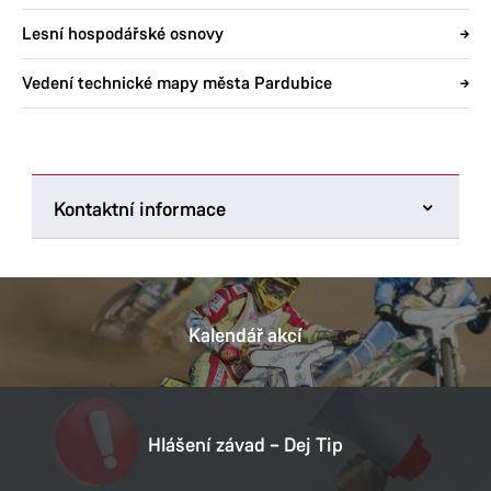
Lesní hospodářské osnovy
Vedení technické mapy města Pardubice
Kontaktní informace
Magistrát města Pardubic
Pernštýnské náměstí 1
530 21 Pardubice
Kalendář akcí
Tel.:
466 859 111
E-mail:
posta@mmp.cz
Datová schránka:
ukzbx4z
Hlášení závad – Dej Tip
IČ:
00274046
DIČ:
CZ00274046