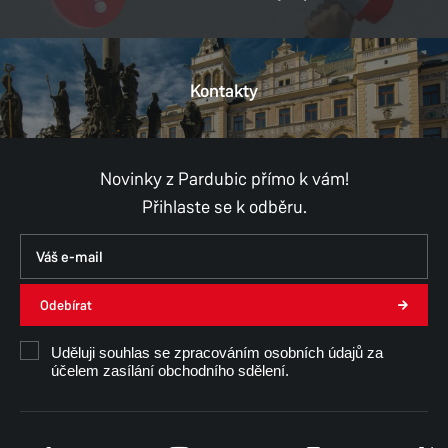
DIČ:
CZ00274046
Kontakty
Provozní doba
Pondělí
8:00–11:00,
12:00–17:00
Úterý
8:00–11:00,
12:00–15:30
Středa
8:00–11:00,
12:00–17:00
Novinky z Pardubic přímo k vám!
Čtvrtek
8:00–11:00,
12:00–15:30
Přihlaste se k odběru.
Pátek
8:00–11:00,
12:00–14:30
Út, Čt, Pá - konzultace pouze po předchozí
domluvě.
Odebírat
Ing. Ivana Červená
Uděluji souhlas se zpracováním osobních údajů za
účelem zasílání obchodního sdělení.