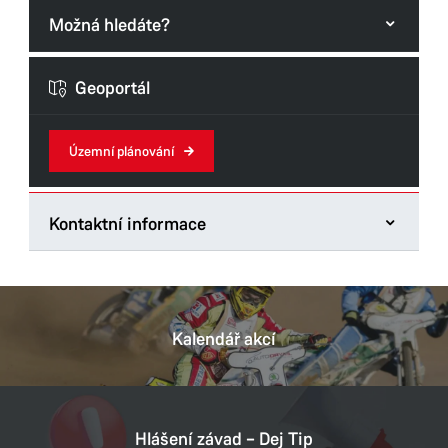
Možná hledáte?
Formuláře odboru
Geoportál
Územní plánování
Kontaktní informace
Odbor hlavního architekta
Štrossova 44
53021 Pardubice
Kalendář akcí
Tel.:
466859175
E-mail:
ivana.cervena@mmp.cz
Datová schránka:
ukzbx4z
Hlášení závad – Dej Tip
IČ:
00274046