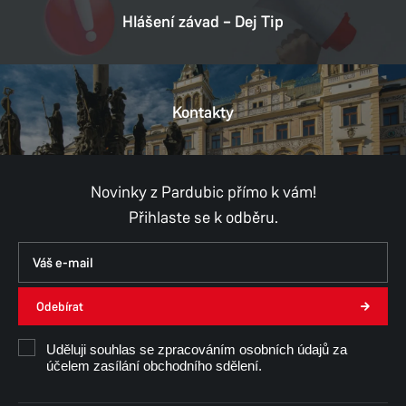
Datová schránka:
ukzbx4z
Hlášení závad – Dej Tip
IČ:
00274046
DIČ:
CZ00274046
Kontakty
Provozní doba
Pondělí
8:00–11:00,
12:00–17:00
Úterý
8:00–11:00,
12:00–15:30
Středa
8:00–11:00,
12:00–17:00
Novinky z Pardubic přímo k vám!
Čtvrtek
8:00–11:00,
12:00–14:30
Přihlaste se k odběru.
Pátek
8:00–11:00,
12:00–15:30
Út, Čt, Pá - konzultace pouze po předchozí
domluvě.
Odebírat
Ing. Monika Samek
Uděluji souhlas se zpracováním osobních údajů za
účelem zasílání obchodního sdělení.