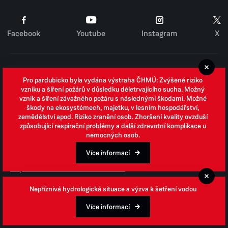
Facebook
Youtube
Instagram
X
Cookies
Pro pardubicko byla vydána výstraha ČHMÚ: Zvýšené riziko
Zpracování osobních údajů
vzniku a šíření požárů v důsledku déletrvajícího sucha. Možný
vznik a šíření závažného požáru s následnými škodami. Možné
Whistleblowing
škody na ekosystémech, majetku, v lesním hospodářství,
zemědělství apod. Riziko zranění osob. Zhoršení kvality ovzduší
Open data
způsobující respirační problémy a další zdravotní komplikace u
nemocných osob.
Povinně zveřejňované informace
Prohlášení o přístupnosti
Více informací
Odpovědi na žádosti o informace
Jednotné environmentální stanovisko
Nepříznivá hydrologická situace a výzva k šetření vodou
Více informací