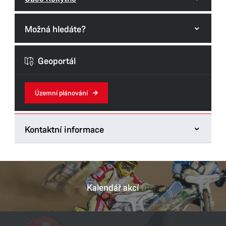
Možná hledáte?
Formuláře odboru
Geoportál
Územní plánování
Kontaktní informace
Odbor hlavního architekta
Štrossova 44
53021 Pardubice
Kalendář akcí
Tel.:
466859123
E-mail:
monika.samek@mmp.cz