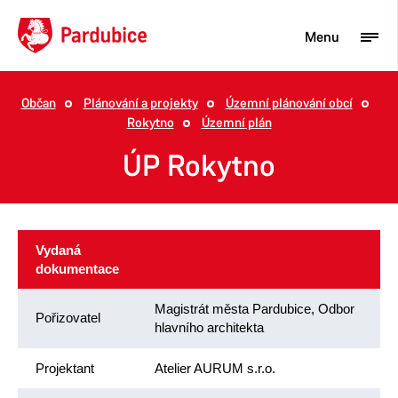
Menu
Občan
Plánování a projekty
Územní plánování obcí
Rokytno
Územní plán
Turista
ÚP Rokytno
Aktuality
Občan
Podnikatel
Vydaná
dokumentace
Město
Magistrát města Pardubice, Odbor
Pořizovatel
hlavního architekta
Projektant
Atelier AURUM s.r.o.