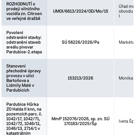
ROZHODNUTÍ o
ROZHODNUTÍ o
Úřad mě
prodeji silničního
prodeji silničního
UMOI/6613/2024/OD/Mo/15
obvodu 
vozidla zn. Citroen
vozidla zn. Citroen
I
ve veřejné dražbě
ve veřejné dražbě
Povolení
Povolení
odstranění stavby:
odstranění stavby:
odstranění staveb
odstranění staveb
SÚ 56226/2026/Pa
Markéta
areálu pivovar
areálu pivovar
Pardubice-2.etapa
Pardubice-2.etapa
Stanovení
Stanovení
přechodné úpravy
přechodné úpravy
provozu v ulici
provozu v ulici
153213/2026
Monika 
Bartoňova a
Bartoňova a
Lidmily Malé v
Lidmily Malé v
Pardubicích
Pardubicích
Pardubice Hůrka
Pardubice Hůrka
ZO Halda II knn, na
ZO Halda II knn, na
pozemcích parc. č.
pozemcích parc. č.
1042/17, 1042/71,
1042/17, 1042/71,
MmP 152076/2026, sp. zn. SÚ
Iveta Šp
1042/72, 1046/11,
1042/72, 1046/11,
170163/2025/Šp
1046/13, 2714/1 v
1046/13, 2714/1 v
katastrálním
katastrálním