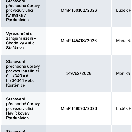
Stanovení
Stanovení
přechodné úpravy
přechodné úpravy
provozu v ulici
provozu v ulici
MmP 150102/2026
Luděk Fi
Kyjevská v
Kyjevská v
Pardubicích
Pardubicích
Vyrozumění o
Vyrozumění o
zahájení řízení -
zahájení řízení -
MmP 145418/2026
Mária N
Chodníky v ulici
Chodníky v ulici
Staňkova“
Staňkova“
Stanovení
Stanovení
přechodné úpravy
přechodné úpravy
provozu na silnici
provozu na silnici
149762/2026
Monika 
č. II/340 a č.
č. II/340 a č.
III/34044 v obci
III/34044 v obci
Kostěnice
Kostěnice
Stanovení
Stanovení
přechodné úpravy
přechodné úpravy
provozu v ulici
provozu v ulici
MmP 149570/2026
Luděk Fi
Havlíčkova v
Havlíčkova v
Pardubicích
Pardubicích
Stanovení
Stanovení