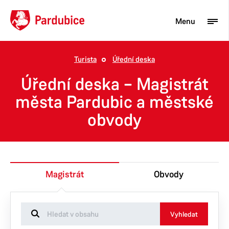
Menu
Turista
Úřední deska
Turista
Úřední deska – Magistrát
Aktuality
města Pardubic a městské
obvody
Občan
Podnikatel
Město
Magistrát
Obvody
Vyhledat