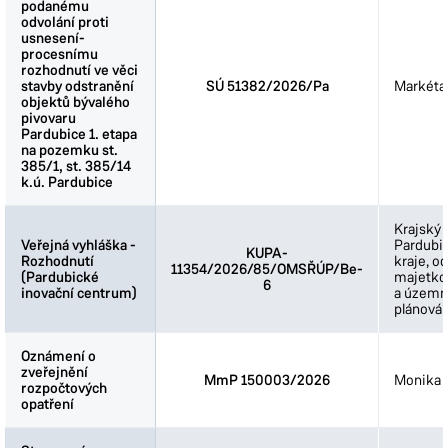
podanému
podanému
odvolání proti
odvolání proti
usnesení-
usnesení-
procesnímu
procesnímu
rozhodnutí ve věci
rozhodnutí ve věci
stavby odstranění
stavby odstranění
SÚ 51382/2026/Pa
Markéta
objektů bývalého
objektů bývalého
pivovaru
pivovaru
Pardubice 1. etapa
Pardubice 1. etapa
na pozemku st.
na pozemku st.
385/1, st. 385/14
385/1, st. 385/14
k.ú. Pardubice
k.ú. Pardubice
Krajský 
Veřejná vyhláška -
Veřejná vyhláška -
Pardubi
KUPA-
Rozhodnutí
Rozhodnutí
kraje, o
11354/2026/85/OMSŘÚP/Be-
(Pardubické
(Pardubické
majetkov
6
inovační centrum)
inovační centrum)
a územn
plánován
Oznámení o
Oznámení o
zveřejnění
zveřejnění
MmP 150003/2026
Monika 
rozpočtových
rozpočtových
opatření
opatření