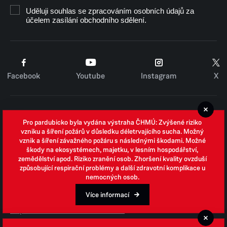
Uděluji souhlas se zpracováním osobních údajů za
účelem zasílání obchodního sdělení.
Facebook
Youtube
Instagram
X
Cookies
Pro pardubicko byla vydána výstraha ČHMÚ: Zvýšené riziko
Zpracování osobních údajů
vzniku a šíření požárů v důsledku déletrvajícího sucha. Možný
vznik a šíření závažného požáru s následnými škodami. Možné
Whistleblowing
škody na ekosystémech, majetku, v lesním hospodářství,
zemědělství apod. Riziko zranění osob. Zhoršení kvality ovzduší
Open data
způsobující respirační problémy a další zdravotní komplikace u
nemocných osob.
Povinně zveřejňované informace
Prohlášení o přístupnosti
Více informací
Odpovědi na žádosti o informace
Jednotné environmentální stanovisko