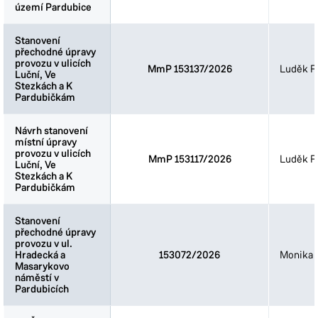
území Pardubice
území Pardubice
Stanovení
Stanovení
přechodné úpravy
přechodné úpravy
provozu v ulicích
provozu v ulicích
MmP 153137/2026
Luděk Fi
Luční, Ve
Luční, Ve
Stezkách a K
Stezkách a K
Pardubičkám
Pardubičkám
Návrh stanovení
Návrh stanovení
místní úpravy
místní úpravy
provozu v ulicích
provozu v ulicích
MmP 153117/2026
Luděk Fi
Luční, Ve
Luční, Ve
Stezkách a K
Stezkách a K
Pardubičkám
Pardubičkám
Stanovení
Stanovení
přechodné úpravy
přechodné úpravy
provozu v ul.
provozu v ul.
Hradecká a
Hradecká a
153072/2026
Monika 
Masarykovo
Masarykovo
náměstí v
náměstí v
Pardubicích
Pardubicích