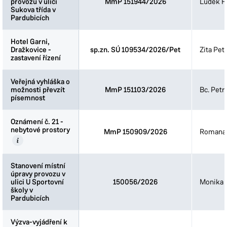
provozu v ulici
provozu v ulici
MmP 151944/2026
Luděk Fi
Sukova třída v
Sukova třída v
Pardubicích
Pardubicích
Hotel Garni,
Hotel Garni,
Dražkovice -
Dražkovice -
sp.zn. SÚ 109534/2026/Pet
Zita Pet
zastavení řízení
zastavení řízení
Veřejná vyhláška o
Veřejná vyhláška o
možnosti převzít
možnosti převzít
MmP 151103/2026
Bc. Petr
písemnost
písemnost
Oznámení č. 21 -
Oznámení č. 21 -
nebytové prostory
nebytové prostory
MmP 150909/2026
Romana 
Stanovení místní
Stanovení místní
úpravy provozu v
úpravy provozu v
ulici U Sportovní
ulici U Sportovní
150056/2026
Monika 
školy v
školy v
Pardubicích
Pardubicích
Výzva-vyjádření k
Výzva-vyjádření k