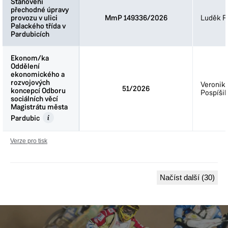
Stanovení
Stanovení
přechodné úpravy
přechodné úpravy
provozu v ulici
provozu v ulici
MmP 149336/2026
Luděk Fi
Palackého třída v
Palackého třída v
Pardubicích
Pardubicích
Ekonom/ka
Ekonom/ka
Oddělení
Oddělení
ekonomického a
ekonomického a
rozvojových
rozvojových
Veronik
51/2026
koncepcí Odboru
koncepcí Odboru
Pospíšil
sociálních věcí
sociálních věcí
Magistrátu města
Magistrátu města
Pardubic
Pardubic
Verze pro tisk
Načíst další (30)