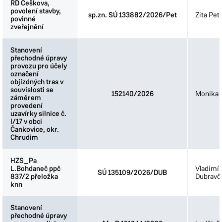
RD Češkova,
RD Češkova,
povolení stavby,
povolení stavby,
sp.zn. SÚ 133882/2026/Pet
Zita Pet
povinné
povinné
zveřejnění
zveřejnění
Stanovení
Stanovení
přechodné úpravy
přechodné úpravy
provozu pro účely
provozu pro účely
označení
označení
objízdných tras v
objízdných tras v
souvislosti se
souvislosti se
152140/2026
Monika 
záměrem
záměrem
provedení
provedení
uzavírky silnice č.
uzavírky silnice č.
I/17 v obci
I/17 v obci
Čankovice, okr.
Čankovice, okr.
Chrudim
Chrudim
HZS_Pa
HZS_Pa
L.Bohdaneč ppč
L.Bohdaneč ppč
Vladimír
SÚ 135109/2026/DUB
837/2 přeložka
837/2 přeložka
Dubravč
knn
knn
Stanovení
Stanovení
přechodné úpravy
přechodné úpravy