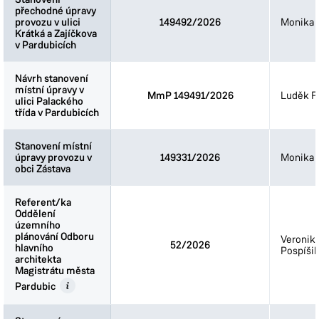
přechodné úpravy
přechodné úpravy
provozu v ulici
provozu v ulici
149492/2026
Monika 
Krátká a Zajíčkova
Krátká a Zajíčkova
v Pardubicích
v Pardubicích
Návrh stanovení
Návrh stanovení
místní úpravy v
místní úpravy v
MmP 149491/2026
Luděk Fi
ulici Palackého
ulici Palackého
třída v Pardubicích
třída v Pardubicích
Stanovení místní
Stanovení místní
úpravy provozu v
úpravy provozu v
149331/2026
Monika 
obci Zástava
obci Zástava
Referent/ka
Referent/ka
Oddělení
Oddělení
územního
územního
plánování Odboru
plánování Odboru
Veronik
52/2026
hlavního
hlavního
Pospíšil
architekta
architekta
Magistrátu města
Magistrátu města
Pardubic
Pardubic