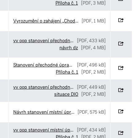
Příloha č. 1
[PDF, 3 MB]
Vyrozumění o zahájení „Chodníky v ulici Staňkova“, Pardubice
[PDF, 1 MB]
vv oop stanovení přechodné úpravy Elpo Kostěnice
[PDF, 433 kB]
návrh dz
[PDF, 4 MB]
Stanovení přechodné úpravy provozu v ulici Havlíčkova v Pardubicích
[PDF, 496 kB]
Příloha č. 1
[PDF, 2 MB]
vv oop stanovení přechodné úpravy Gasco Krátká
[PDF, 449 kB]
situace DIO
[PDF, 2 MB]
Návrh stanovení místní úpravy v ulici Palackého třída v Pardubicích
[PDF, 575 kB]
vv oop stanovení místní úpravy provozu Rokytno
[PDF, 434 kB]
Příloha č. 1
[PDF, 2 MB]