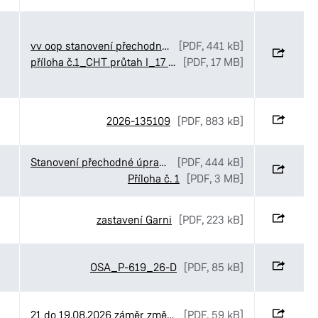
vv oop stanovení přechodné úpravy provozu CHládek Tintěra Čankovice objízdná trasa
[PDF, 441 kB]
příloha č.1_CHT průtah I_17 Čankovice
[PDF, 17 MB]
2026-135109
[PDF, 883 kB]
Stanovení přechodné úpravy provozu v ulici Sukova třída v Pardubicích
[PDF, 444 kB]
Příloha č. 1
[PDF, 3 MB]
zastavení Garni
[PDF, 223 kB]
OSA_P-619_26-D
[PDF, 85 kB]
21 do 19.08.2026 záměr změny NS
[PDF, 59 kB]