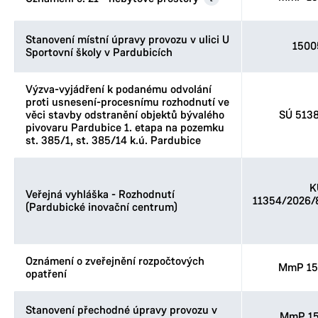
Stanovení místní úpravy provozu v ulici U
1500
Sportovní školy v Pardubicích
Výzva-vyjádření k podanému odvolání
proti usnesení-procesnímu rozhodnutí ve
věci stavby odstranění objektů bývalého
SÚ 513
pivovaru Pardubice 1. etapa na pozemku
st. 385/1, st. 385/14 k.ú. Pardubice
K
Veřejná vyhláška - Rozhodnutí
11354/2026
(Pardubické inovační centrum)
Oznámení o zveřejnění rozpočtových
MmP 15
opatření
Stanovení přechodné úpravy provozu v
MmP 15