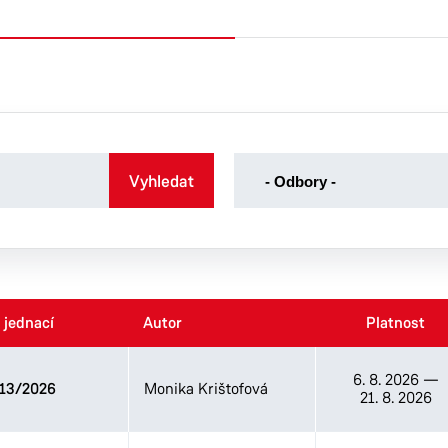
-
Vyhledat
- Odbory -
Odbory
-
Kancelář tajemníka
Odbor dopravy
Odbor ekonomický
 jednací
 jednací
Autor
Autor
Platnost
Platnost
Odbor majetku a investic
Odbor sociálních věcí
6. 8. 2026
—
13/2026
Monika Krištofová
Odbor správních agend
21. 8. 2026
Odbor školství, kultury a
sportu