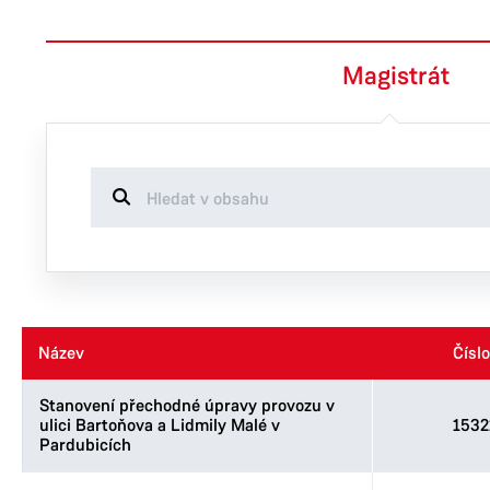
Magistrát
Název
Název
Číslo
Číslo
Stanovení přechodné úpravy provozu v
ulici Bartoňova a Lidmily Malé v
1532
Pardubicích