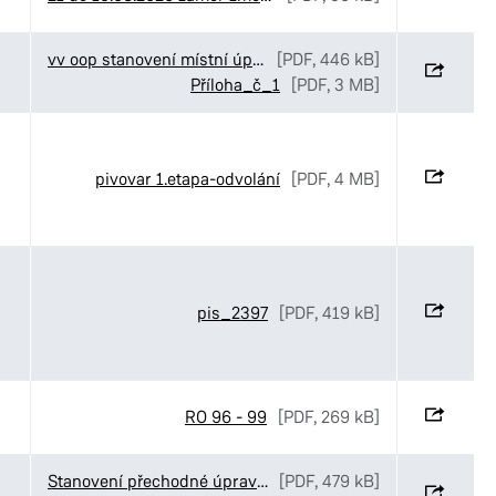
vv oop stanovení místní úpravy OD U Sportovní školy
[PDF, 446 kB]
Příloha_č_1
[PDF, 3 MB]
pivovar 1.etapa-odvolání
[PDF, 4 MB]
pis_2397
[PDF, 419 kB]
RO 96 - 99
[PDF, 269 kB]
Stanovení přechodné úpravy provozu v ulici Kyjevská v Pardubicích
[PDF, 479 kB]