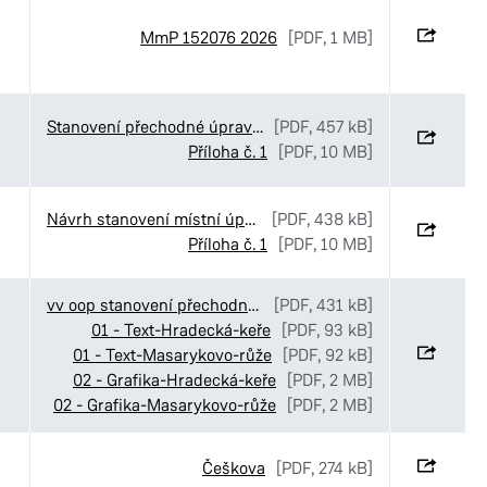
MmP 152076 2026
[PDF, 1 MB]
Stanovení přechodné úpravy provozu v ulicích Luční_Ve Stezkách a K Pardubičkám v Pardubicích
[PDF, 457 kB]
Příloha č. 1
[PDF, 10 MB]
Návrh stanovení místní úpravy provozu v ulicích Luční_Ve Stezkách a K Pardubičkám
[PDF, 438 kB]
Příloha č. 1
[PDF, 10 MB]
vv oop stanovení přechodné úpravy MOI středové ostrůvky
[PDF, 431 kB]
01 - Text-Hradecká-keře
[PDF, 93 kB]
01 - Text-Masarykovo-růže
[PDF, 92 kB]
02 - Grafika-Hradecká-keře
[PDF, 2 MB]
02 - Grafika-Masarykovo-růže
[PDF, 2 MB]
Češkova
[PDF, 274 kB]