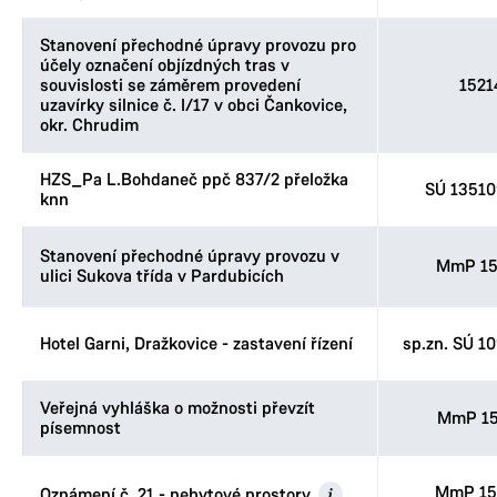
Stanovení přechodné úpravy provozu pro
účely označení objízdných tras v
souvislosti se záměrem provedení
1521
uzavírky silnice č. I/17 v obci Čankovice,
okr. Chrudim
HZS_Pa L.Bohdaneč ppč 837/2 přeložka
SÚ 1351
knn
Stanovení přechodné úpravy provozu v
MmP 15
ulici Sukova třída v Pardubicích
Hotel Garni, Dražkovice - zastavení řízení
sp.zn. SÚ 1
Veřejná vyhláška o možnosti převzít
MmP 15
písemnost
MmP 15
Oznámení č. 21 - nebytové prostory