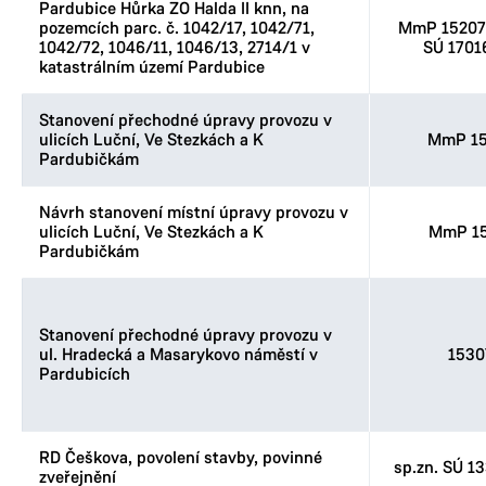
Pardubice Hůrka ZO Halda II knn, na
pozemcích parc. č. 1042/17, 1042/71,
MmP 152076
1042/72, 1046/11, 1046/13, 2714/1 v
SÚ 1701
katastrálním území Pardubice
Stanovení přechodné úpravy provozu v
ulicích Luční, Ve Stezkách a K
MmP 15
Pardubičkám
Návrh stanovení místní úpravy provozu v
ulicích Luční, Ve Stezkách a K
MmP 15
Pardubičkám
Stanovení přechodné úpravy provozu v
ul. Hradecká a Masarykovo náměstí v
1530
Pardubicích
RD Češkova, povolení stavby, povinné
sp.zn. SÚ 1
zveřejnění