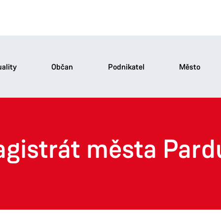
ality
Občan
Podnikatel
Město
agistrát města Pard