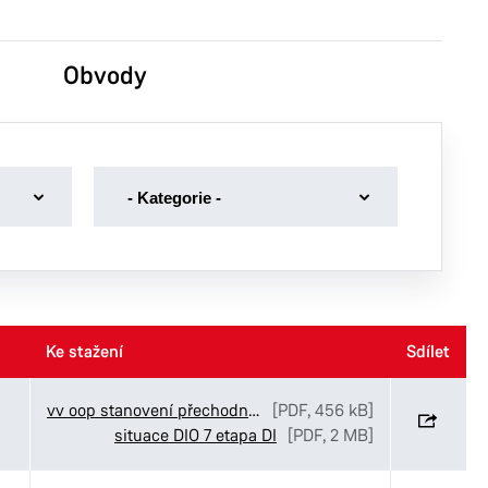
Obvody
-
- Kategorie -
Kategorie
-
Dotace
Dražební vyhlášky
Volby
Ke stažení
Ke stažení
Sdílet
Sdílet
Volná místa magistrát
vv oop stanovení přechodné úpravy SmP Bartoňova
[PDF, 456 kB]
situace DIO 7 etapa DI
[PDF, 2 MB]