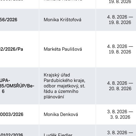
19. 8. 2026
4. 8. 2026
—
56/2026
Monika Krištofová
19. 8. 2026
4. 8. 2026
—
82/2026/Pa
Markéta Paulišová
19. 8. 2026
Krajský úřad
UPA-
Pardubického kraje,
4. 8. 2026
—
/85/OMSŘÚP/Be-
odbor majetkový, st.
20. 8. 2026
6
řádu a územního
plánování
3. 8. 2026
—
0003/2026
Monika Denková
3. 9. 2026
3. 8. 2026
—
0102/2026
Luděk Fiedler