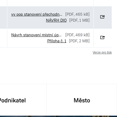
vv oop stanovení přechodné úpravy TIS-CR Gabčíka Kubiše
[PDF, 465 kB]
NÁVRH DIO
[PDF, 1 MB]
Návrh stanovení místní úpravy provozu v ulici Na Ležánkách v Pardubicích
[PDF, 469 kB]
Příloha č. 1
[PDF, 2 MB]
Verze pro tisk
Podnikatel
Město