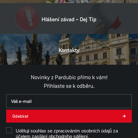
E-mail:
michal.hofman@mmp.cz
Datová schránka:
ukzbx4z
Hlášení závad – Dej Tip
IČ:
00274046
DIČ:
CZ00274046
Kontakty
Provozní doba
Pondělí
8:00–11:00,
12:00–17:00
Úterý
8:00–11:00,
12:00–15:30
Středa
8:00–11:00,
12:00–17:00
Novinky z Pardubic přímo k vám!
Čtvrtek
8:00–11:00,
12:00–15:30
Přihlaste se k odběru.
Pátek
8:00–11:00,
12:00–14:30
Út, Čt, Pá - konzultace pouze po předchozí
domluvě.
Odebírat
Mgr. Michal Hofman
Uděluji souhlas se zpracováním osobních údajů za
účelem zasílání obchodního sdělení.