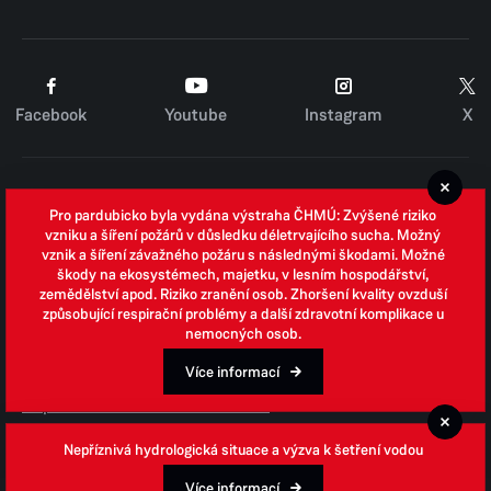
Facebook
Youtube
Instagram
X
Cookies
Pro pardubicko byla vydána výstraha ČHMÚ: Zvýšené riziko
Zpracování osobních údajů
vzniku a šíření požárů v důsledku déletrvajícího sucha. Možný
vznik a šíření závažného požáru s následnými škodami. Možné
Whistleblowing
škody na ekosystémech, majetku, v lesním hospodářství,
zemědělství apod. Riziko zranění osob. Zhoršení kvality ovzduší
Open data
způsobující respirační problémy a další zdravotní komplikace u
nemocných osob.
Povinně zveřejňované informace
Prohlášení o přístupnosti
Více informací
Odpovědi na žádosti o informace
Jednotné environmentální stanovisko
Nepříznivá hydrologická situace a výzva k šetření vodou
Více informací