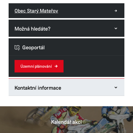
Obec Starý Mateřov
Možná hledáte?
Formuláře odboru
Geoportál
Územní plánování
Kontaktní informace
Odbor hlavního architekta
Štrossova 44
53021 Pardubice
Kalendář akcí
Tel.:
466859138