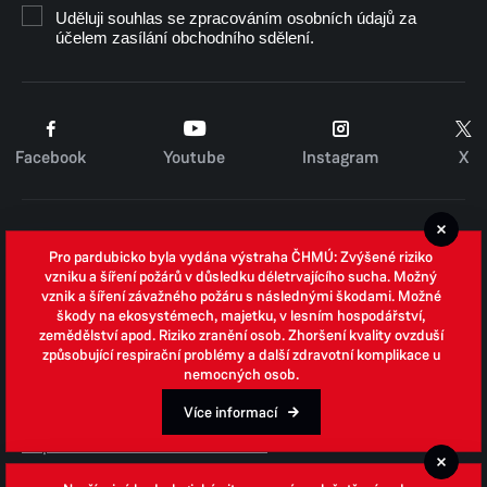
Uděluji souhlas se zpracováním osobních údajů za
účelem zasílání obchodního sdělení.
Facebook
Youtube
Instagram
X
Cookies
Pro pardubicko byla vydána výstraha ČHMÚ: Zvýšené riziko
Zpracování osobních údajů
vzniku a šíření požárů v důsledku déletrvajícího sucha. Možný
vznik a šíření závažného požáru s následnými škodami. Možné
Whistleblowing
škody na ekosystémech, majetku, v lesním hospodářství,
zemědělství apod. Riziko zranění osob. Zhoršení kvality ovzduší
Open data
způsobující respirační problémy a další zdravotní komplikace u
nemocných osob.
Povinně zveřejňované informace
Prohlášení o přístupnosti
Více informací
Odpovědi na žádosti o informace
Jednotné environmentální stanovisko