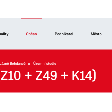
ality
Občan
Podnikatel
Město
Lázně Bohdaneč
Územní studie
 (Z10 + Z49 + K14)