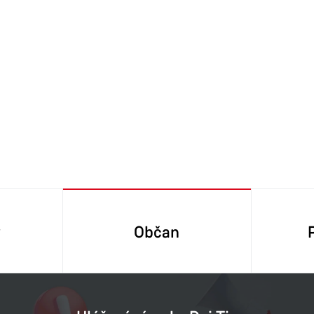
y
Občan