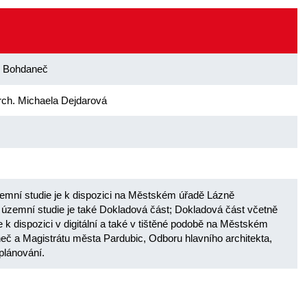
ě Bohdaneč
 arch. Michaela Dejdarová
zemní studie je k dispozici na Městském úřadě Lázně
územní studie je také Dokladová část; Dokladová část včetně
e k dispozici v digitální a také v tištěné podobě na Městském
č a Magistrátu města Pardubic, Odboru hlavního architekta,
plánování.