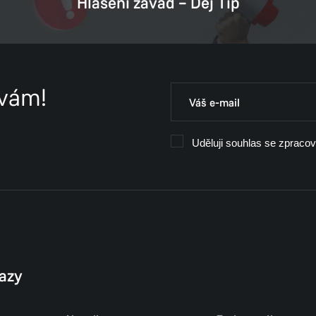
Hlášení závad – Dej Tip
 vám!
Uděluji souhlas se zpraco
kazy