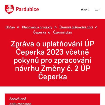
Menu
Občan
Plánování a projekty
Územní plánování obcí
Čeperka
Územní plán
Turista
Zpráva o uplatňování ÚP
Aktuality
Čeperka 2023 včetně
Občan
pokynů pro zpracování
Podnikatel
návrhu Změny č. 2 ÚP
Město
Čeperka
Schválená
dokumentace