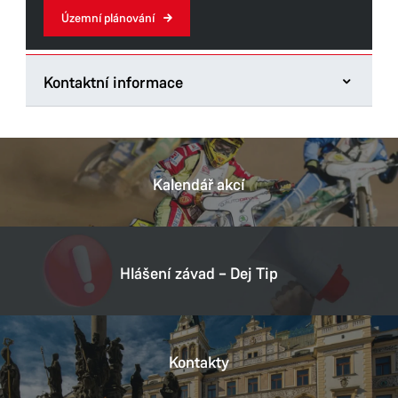
Územní plánování
Kontaktní informace
Odbor hlavního architekta
Štrossova 44
53021 Pardubice
Kalendář akcí
Tel.:
466859706
E-mail:
kamila.zarubova@mmp.cz
Datová schránka:
ukzbx4z
Hlášení závad – Dej Tip
IČ:
00274046
DIČ:
CZ00274046
Kontakty
Provozní doba
Pondělí
8:00–11:00,
12:00–17:00