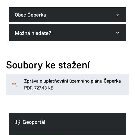
Obec Čeperka
Možná hledáte?
Formuláře odboru
Soubory ke stažení
Zpráva o uplatňování územního plánu Čeperka
PDF, 727.43 kB
Geoportál