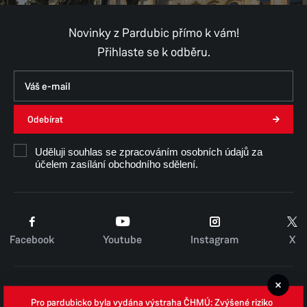
Úterý
8:00–11:00,
12:00–15:30
Středa
8:00–11:00,
12:00–17:00
Novinky z Pardubic přímo k vám!
Čtvrtek
8:00–11:00,
12:00–15:30
Přihlaste se k odběru.
Pátek
8:00–11:00,
12:00–14:30
Út, Čt, Pá - konzultace pouze po předchozí
domluvě.
Odebírat
Ing. Kamila Zárubová
Uděluji souhlas se zpracováním osobních údajů za
účelem zasílání obchodního sdělení.
Facebook
Youtube
Instagram
X
Cookies
Pro pardubicko byla vydána výstraha ČHMÚ: Zvýšené riziko