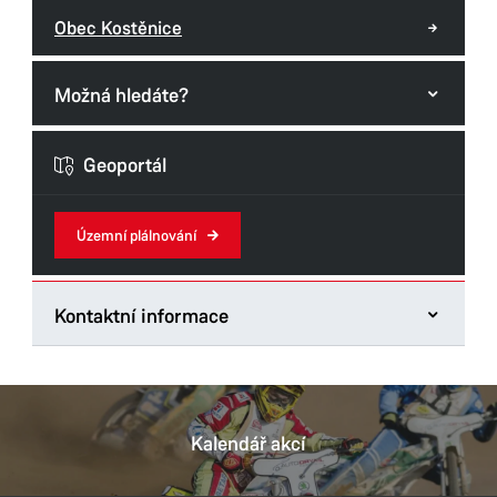
Obec Kostěnice
Možná hledáte?
Formuláře odboru
Geoportál
Územní plálnování
Kontaktní informace
Odbor hlavního architekta
Štrossova 44
533 44 Pardubice
Kalendář akcí
Tel.:
466 859 131
E-mail:
dana.mojziskova@mmp.cz