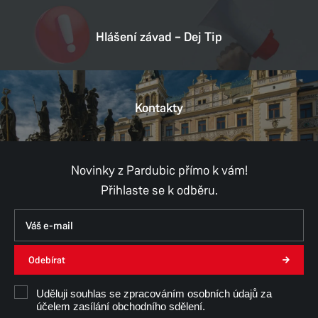
Datová schránka:
ukzbx4z
Hlášení závad – Dej Tip
IČ:
00274046
DIČ:
CZ00274046
Kontakty
Provozní doba
Pondělí
8:00–11:00,
12:00–17:00
Úterý
8:00–11:00,
12:00–15:30
Středa
8:00–11:00,
12:00–17:00
Novinky z Pardubic přímo k vám!
Čtvrtek
8:00–11:00,
12:00–15:30
Přihlaste se k odběru.
Pátek
8:00–11:00,
12:00–14:30
ÚT, Čt, Pá - konzultace pouze po předchozí
domluvě
Odebírat
Ing. arch. Dana Mojžíšková
Uděluji souhlas se zpracováním osobních údajů za
účelem zasílání obchodního sdělení.