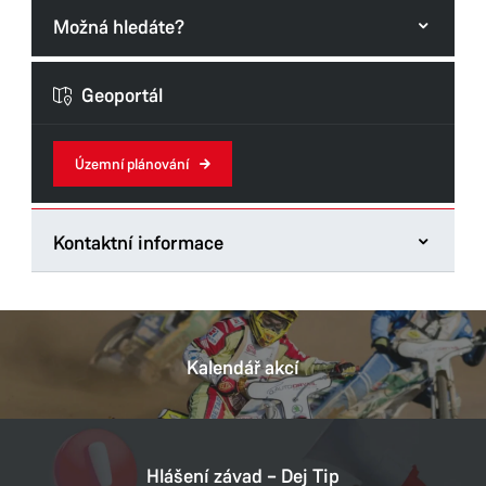
Možná hledáte?
Formuláře odboru
Geoportál
Územní plánování
Kontaktní informace
Odbor hlavního architekta
Štrossova 44
533 44 Pardubice
Kalendář akcí
Tel.:
466 859 131
E-mail:
dana.mojziskova@mmp.cz
Datová schránka:
ukzbx4z
Hlášení závad – Dej Tip
IČ:
00274046