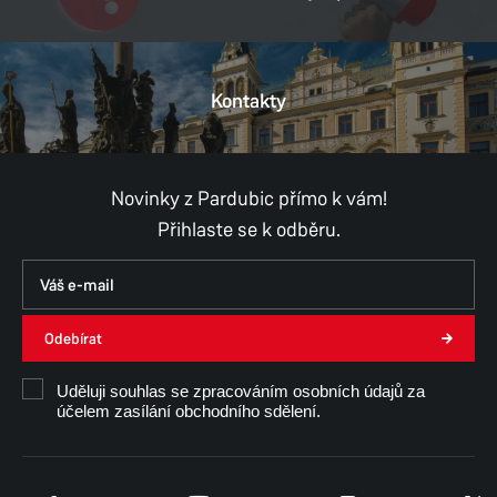
DIČ:
CZ00274046
Kontakty
Provozní doba
Pondělí
8:00–11:00,
12:00–17:00
Úterý
8:00–11:00,
12:00–15:30
Středa
8:00–11:00,
12:00–17:00
Novinky z Pardubic přímo k vám!
Čtvrtek
8:00–11:00,
12:00–15:30
Přihlaste se k odběru.
Pátek
8:00–11:00,
12:00–14:30
ÚT, Čt, Pá - konzultace pouze po předchozí
domluvě
Odebírat
Ing. arch. Dana Mojžíšková
Uděluji souhlas se zpracováním osobních údajů za
účelem zasílání obchodního sdělení.