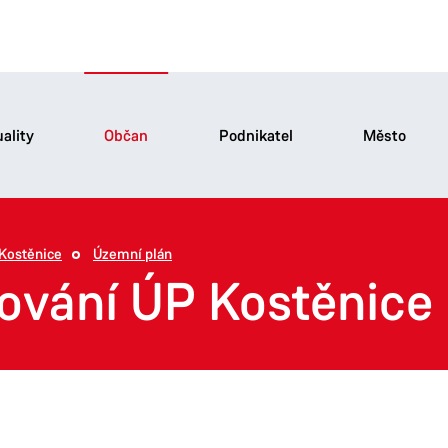
ality
Občan
Podnikatel
Město
Kostěnice
Územní plán
ňování ÚP Kostěnice