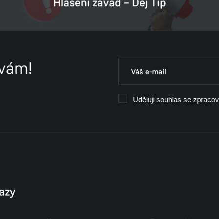
Hlášení závad – Dej Tip
 vám!
Uděluji souhlas se zpraco
kazy