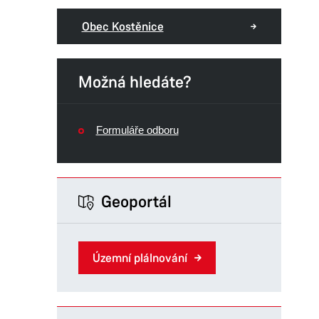
Obec Kostěnice
Možná hledáte?
Formuláře odboru
Geoportál
Územní plálnování