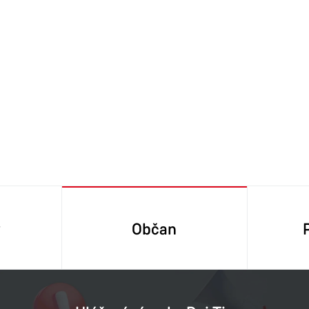
y
Občan