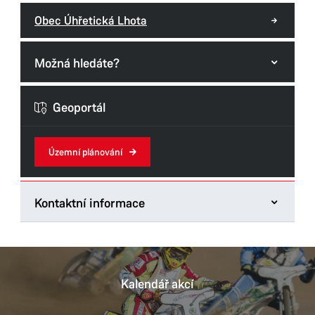
Obec Úhřetická Lhota
Možná hledáte?
Formuláře odboru
Geoportál
Územní plánování
Kontaktní informace
Odbor hlavního architekta
Štrossova 44
53021 Pardubice
Kalendář akcí
Tel.:
466859123
monika.samek@mmp.cz