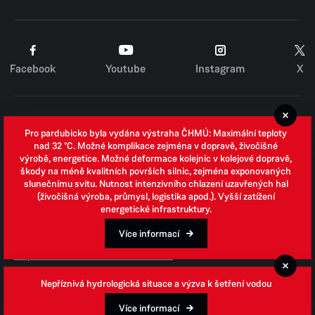
Facebook
Youtube
Instagram
X
Cookies
Pro pardubicko byla vydána výstraha ČHMÚ: Maximální teploty
Zpracování osobních údajů
nad 32 °C. Možné komplikace zejména v dopravě, živočišné
výrobě, energetice. Možné deformace kolejnic v kolejové dopravě,
Whistleblowing
škody na méně kvalitních površích silnic, zejména exponovaných
slunečnímu svitu. Nutnost intenzivního chlazení uzavřených hal
Open data
(živočišná výroba, průmysl, logistika apod.). Vyšší zatížení
energetické infrastruktury.
Povinně zveřejňované informace
Prohlášení o přístupnosti
Více informací
Odpovědi na žádosti o informace
Jednotné environmentální stanovisko
Nepříznivá hydrologická situace a výzva k šetření vodou
Více informací