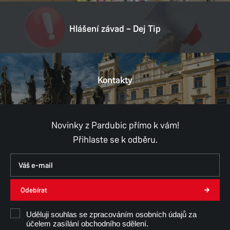
E-mail:
Datová schránka:
ukzbx4z
Hlášení závad – Dej Tip
IČ:
00274046
DIČ:
CZ00274046
Kontakty
Provozní doba
Pondělí
8:00–11:00,
12:00–17:00
Úterý
8:00–11:00,
12:00–15:30
Středa
8:00–11:00,
12:00–17:00
Novinky z Pardubic přímo k vám!
Čtvrtek
8:00–11:00,
12:00–14:30
Přihlaste se k odběru.
Pátek
8:00–11:00,
12:00–15:30
Út, Čt, Pá - konzultace pouze po předchozí
domluvě.
Odebírat
Ing. Monika Samek
Uděluji souhlas se zpracováním osobních údajů za
účelem zasílání obchodního sdělení.