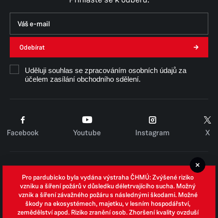
Odebírat
Uděluji souhlas se zpracováním osobních údajů za
účelem zasílání obchodního sdělení.
Facebook
Youtube
Instagram
X
Cookies
Pro pardubicko byla vydána výstraha ČHMÚ: Zvýšené riziko
Zpracování osobních údajů
vzniku a šíření požárů v důsledku déletrvajícího sucha. Možný
vznik a šíření závažného požáru s následnými škodami. Možné
Whistleblowing
škody na ekosystémech, majetku, v lesním hospodářství,
zemědělství apod. Riziko zranění osob. Zhoršení kvality ovzduší
Open data