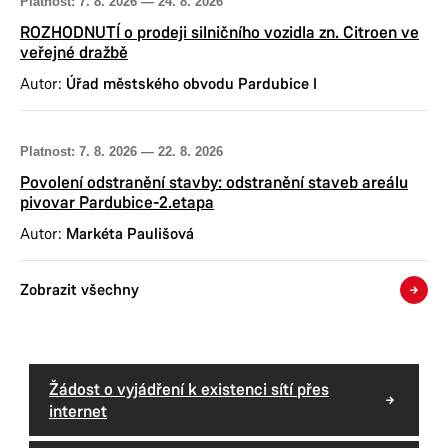
Platnost:
7. 8. 2026
—
24. 8. 2026
ROZHODNUTÍ o prodeji silničního vozidla zn. Citroen ve
veřejné dražbě
Autor:
Úřad městského obvodu Pardubice I
Platnost:
7. 8. 2026
—
22. 8. 2026
Povolení odstranění stavby: odstranění staveb areálu
pivovar Pardubice-2.etapa
Autor:
Markéta Paulišová
Zobrazit všechny
Žádost o vyjádření k existenci sítí přes
internet