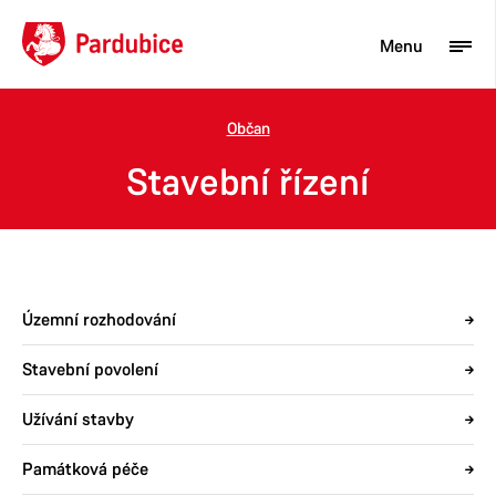
Menu
Občan
Turista
Stavební řízení
Aktuality
Občan
Podnikatel
Územní rozhodování
Město
Stavební povolení
Užívání stavby
Památková péče