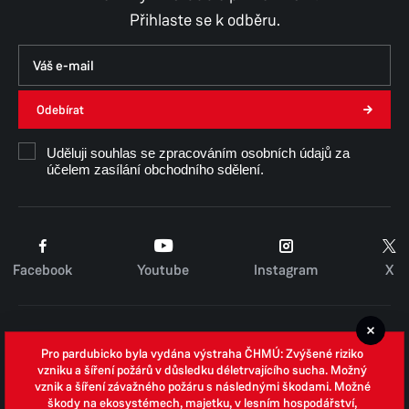
Přihlaste se k odběru.
Odebírat
Uděluji souhlas se zpracováním osobních údajů za
účelem zasílání obchodního sdělení.
Facebook
Youtube
Instagram
X
Cookies
Pro pardubicko byla vydána výstraha ČHMÚ: Zvýšené riziko
Zpracování osobních údajů
vzniku a šíření požárů v důsledku déletrvajícího sucha. Možný
vznik a šíření závažného požáru s následnými škodami. Možné
Whistleblowing
škody na ekosystémech, majetku, v lesním hospodářství,