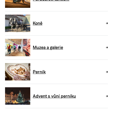
Koně
Muzea a galerie
Perník
Advent s vůní perníku