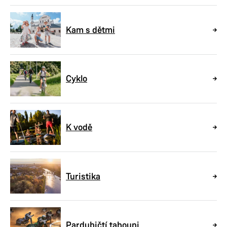
Kam s dětmi
Cyklo
K vodě
Turistika
Pardubičtí tahouni