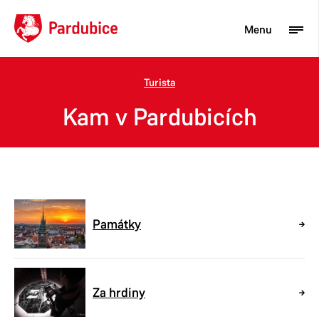
Menu
Turista
Turista
Kam v Pardubicích
Aktuality
Občan
Podnikatel
Město
Památky
Za hrdiny