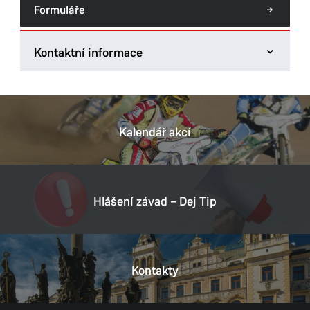
Formuláře
Kontaktní informace
Magistrát města Pardubic
U Divadla 828
530 21 Pardubice
Kalendář akcí
Tel.:
466 859 111
E-mail:
posta@mmp.cz
Datová schránka:
ukzbx4z
Hlášení závad – Dej Tip
Provozní doba
Pondělí
8:00–11:00,
12:00–17:00
Kontakty
Úterý
8:00–11:00,
12:00–15:30
Středa
8:00–11:00,
12:00–17:00