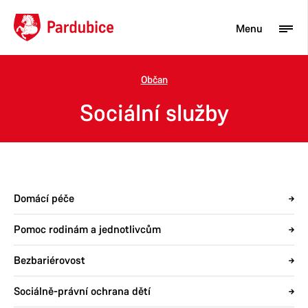
Menu
Občan
Turista
Sociální služby
Aktuality
Občan
Podnikatel
Domácí péče
Město
Pomoc rodinám a jednotlivcům
Bezbariérovost
Sociálně-právní ochrana dětí