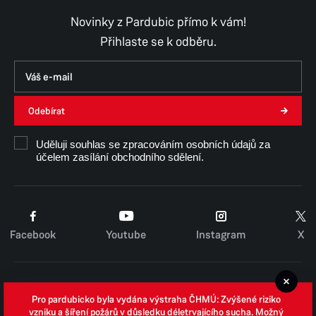
Čtvrtek
8:00–11:00,
12:00–15:30
Novinky z Pardubic přímo k vám!
Pátek
8:00–11:00,
12:00–14:30
Přihlaste se k odběru.
Odebírat
Uděluji souhlas se zpracováním osobních údajů za
účelem zasílání obchodního sdělení.
Facebook
Youtube
Instagram
X
Cookies
Pro pardubicko byla vydána výstraha ČHMÚ: Zvýšené riziko
Zpracování osobních údajů
vzniku a šíření požárů v důsledku déletrvajícího sucha. Možný