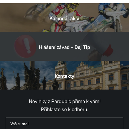
Odbor hlavního architekta
Štrossova 44
53021 Pardubice
Kalendář akcí
Tel.:
466859175
E-mail:
ivana.cervena@mmp.cz
Datová schránka:
ukzbx4z
Hlášení závad – Dej Tip
IČ:
00274046
DIČ:
CZ00274046
Kontakty
Provozní doba
Pondělí
8:00–11:00,
12:00–17:00
Úterý
8:00–11:00,
12:00–15:30
Středa
8:00–11:00,
12:00–17:00
Novinky z Pardubic přímo k vám!
Čtvrtek
8:00–11:00,
12:00–15:30
Přihlaste se k odběru.
Pátek
8:00–11:00,
12:00–14:30
Út, Čt, Pá - konzultace pouze po předchozí
domluvě.